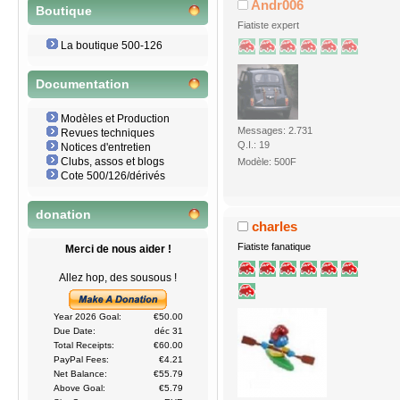
Andr006
Boutique
Fiatiste expert
La boutique 500-126
Documentation
Modèles et Production
Messages: 2.731
Revues techniques
Q.I.: 19
Notices d'entretien
Clubs, assos et blogs
Modèle: 500F
Cote 500/126/dérivés
donation
charles
Fiatiste fanatique
Merci de nous aider !
Allez hop, des sousous !
Year 2026 Goal:
€50.00
Due Date:
déc 31
Total Receipts:
€60.00
PayPal Fees:
€4.21
Net Balance:
€55.79
Above Goal:
€5.79