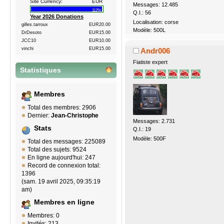
Site Currency:
EUR
Messages: 12.485
112%
Q.I.: 56
Year 2026 Donations
Localisation: corse
gilles.tarroux
EUR20.00
Modèle: 500L
DrDesoto
EUR15.00
JCC10
EUR10.00
vinchi
EUR15.00
Andr006
Fiatiste expert
Statistiques
Membres
Total des membres: 2906
Dernier:
Jean-Christophe
Messages: 2.731
Stats
Q.I.: 19
Modèle: 500F
Total des messages: 225089
Total des sujets: 9524
En ligne aujourd'hui: 247
Record de connexion total:
1396
(sam. 19 avril 2025, 09:35:19
am)
Membres en ligne
Membres: 0
Invités: 213