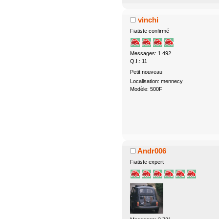
vinchi
Fiatiste confirmé
Messages: 1.492
Q.I.: 11
Petit nouveau
Localisation: mennecy
Modèle: 500F
Andr006
Fiatiste expert