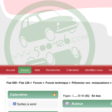
Accueil
Forum
Aide
Rechercher
Calendrier
Identifiez-vous
In
Fiat 500 • Fiat 126
»
Forum
»
Forum technique
»
Présentez vos  restaurations
»
Calendrier
Pages:
1
...
39
40
[
41
]
En bas
Auteur
S
Sorties à venir