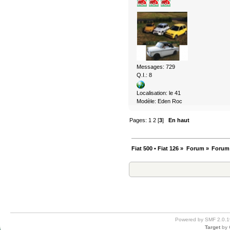
Messages: 729
Q.I.: 8
Localisation: le 41
Modèle: Eden Roc
Pages:
1
2
[
3
]
En haut
Fiat 500 • Fiat 126
»
Forum
»
Forum
Powered by SMF 2.0.1
Target
by