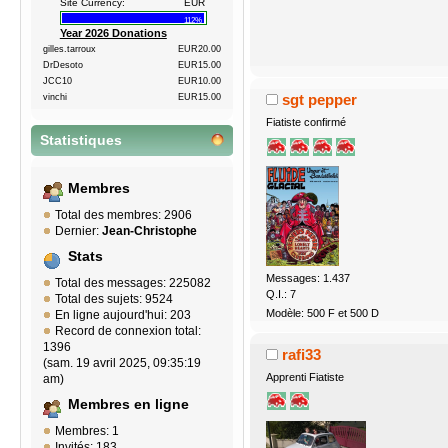
Site Currency:
EUR
112%
Year 2026 Donations
gilles.tarroux
EUR20.00
DrDesoto
EUR15.00
JCC10
EUR10.00
sgt pepper
vinchi
EUR15.00
Fiatiste confirmé
Statistiques
Membres
Total des membres: 2906
Dernier:
Jean-Christophe
Stats
Messages: 1.437
Total des messages: 225082
Q.I.: 7
Total des sujets: 9524
Modèle: 500 F et 500 D
En ligne aujourd'hui: 203
Record de connexion total:
1396
rafi33
(sam. 19 avril 2025, 09:35:19
Apprenti Fiatiste
am)
Membres en ligne
Membres: 1
Invités: 183