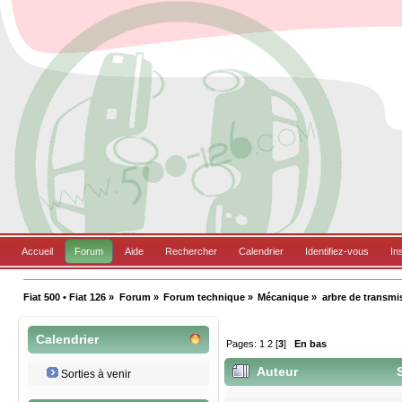
Accueil
Forum
Aide
Rechercher
Calendrier
Identifiez-vous
In
Fiat 500 • Fiat 126
»
Forum
»
Forum technique
»
Mécanique
»
arbre de transmiss
Calendrier
Pages:
1
2
[
3
]
En bas
Auteur
S
Sorties à venir