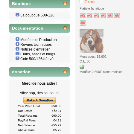
Croc
Boutique
Fiatiste fanatique
La boutique 500-126
Documentation
Modèles et Production
Revues techniques
Notices d'entretien
Clubs, assos et blogs
Messages: 15.602
Cote 500/126/dérivés
Q.I.: 30
donation
Modèle: 2 500F biens moisies
Merci de nous aider !
Allez hop, des sousous !
Year 2026 Goal:
€50.00
Due Date:
déc 31
Total Receipts:
€60.00
PayPal Fees:
€4.21
Net Balance:
€55.79
Above Goal:
€5.79