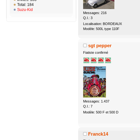
Total: 184
Suzu-Kid
Messages: 216
Q.I.: 3
Localisation: BORDEAUX
Modèle: 500L type 110F
sgt pepper
Fiatiste confirmé
Messages: 1.437
Q.I.: 7
Modèle: 500 F et 500 D
Franck14