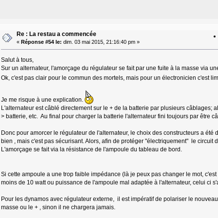
Re : La restau a commencée
«
Réponse #54 le:
dim. 03 mai 2015, 21:16:40 pm »
Salut à tous,
Sur un alternateur, l'amorçage du régulateur se fait par une fuite à la masse via
Ok, c'est pas clair pour le commun des mortels, mais pour un électronicien c'est l
Je me risque à une explication.
L'alternateur est câblé directement sur le + de la batterie par plusieurs câblages; a
> batterie, etc. Au final pour charger la batterie l'alternateur fini toujours par être câ
Donc pour amorcer le régulateur de l'alternateur, le choix des constructeurs a été
bien , mais c'est pas sécurisant. Alors, afin de protéger "électriquement" le circui
L'amorçage se fait via la résistance de l'ampoule du tableau de bord.
Si cette ampoule a une trop faible impédance (là je peux pas changer le mot, c'e
moins de 10 watt ou puissance de l'ampoule mal adaptée à l'alternateur, celui ci s
Pour les dynamos avec régulateur externe, il est impératif de polariser le nouveau ré
masse ou le + , sinon il ne chargera jamais.