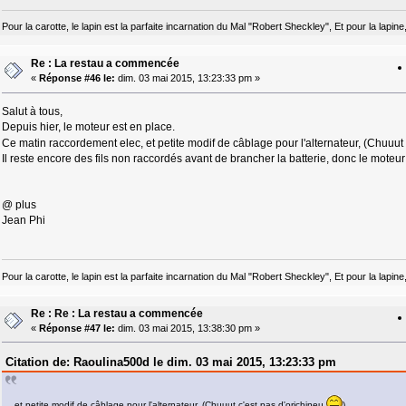
Pour la carotte, le lapin est la parfaite incarnation du Mal "Robert Sheckley", Et pour la lapine
Re : La restau a commencée
«
Réponse #46 le:
dim. 03 mai 2015, 13:23:33 pm »
Salut à tous,
Depuis hier, le moteur est en place.
Ce matin raccordement elec, et petite modif de câblage pour l'alternateur, (Chuuut 
Il reste encore des fils non raccordés avant de brancher la batterie, donc le mot
@ plus
Jean Phi
Pour la carotte, le lapin est la parfaite incarnation du Mal "Robert Sheckley", Et pour la lapine
Re : Re : La restau a commencée
«
Réponse #47 le:
dim. 03 mai 2015, 13:38:30 pm »
Citation de: Raoulina500d le dim. 03 mai 2015, 13:23:33 pm
et petite modif de câblage pour l'alternateur, (Chuuut c'est pas d'orichineu
)