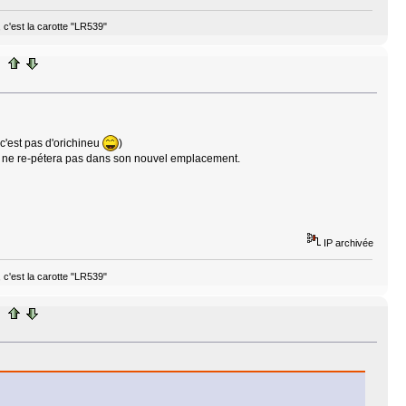
, c'est la carotte "LR539"
c'est pas d'orichineu
)
eur ne re-pétera pas dans son nouvel emplacement.
IP archivée
, c'est la carotte "LR539"