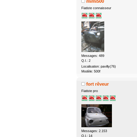
mimi500
Fiatiste connaisseur
Messages: 489
Q.I.: 2
Localisation: pavilly(76)
Modèle: 500f
fort rêveur
Fiatiste pro
Messages: 2.153
Q.I.: 14