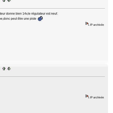
teur donne bien 14v,le régulateur est neuf.
ipe,donc peut être une piste
IP archivée
IP archivée