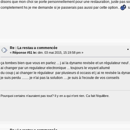
disons que mon choi se porte personnellement pour une restauration, juste pas sou
completement hs je me demande si je passerais pas aussi par cette option..
sa
Re : La restau a commencée
«
Réponse #51 le:
dim. 03 mai 2015, 15:19:58 pm »
ça tombes bien que vous en parlez ... j ai la dynamo revisée et un régulateur neuf
ai changer par un regulateur electronique ... toujours le voyant allumé
du coup j ai changer le régulateur par plusieurs d occass et j ai re revisée la dy
je suis perdu ........ je n'ai pas la solution .....je suis à l'ecoute de vos conseils
Pourquoi certains n'auraient pas tout? Il y en a qui n'ont rien. Ca fait l'équilibre.