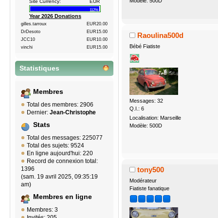
Modèle: 500D
Site Currency:
EUR
112%
Year 2026 Donations
gilles.tarroux
EUR20.00
DrDesoto
EUR15.00
Raoulina500d
JCC10
EUR10.00
Bébé Fiatiste
vinchi
EUR15.00
Statistiques
Membres
Messages: 32
Total des membres: 2906
Q.I.: 6
Dernier:
Jean-Christophe
Localisation: Marseille
Stats
Modèle: 500D
Total des messages: 225077
Total des sujets: 9524
En ligne aujourd'hui: 220
Record de connexion total:
tony500
1396
(sam. 19 avril 2025, 09:35:19
Modérateur
am)
Fiatiste fanatique
Membres en ligne
Membres: 3
Invités: 205