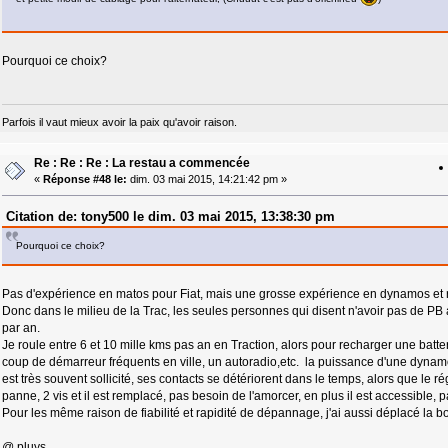
Pourquoi ce choix?
Parfois il vaut mieux avoir la paix qu'avoir raison.
Re : Re : Re : La restau a commencée
«
Réponse #48 le:
dim. 03 mai 2015, 14:21:42 pm »
Citation de: tony500 le dim. 03 mai 2015, 13:38:30 pm
Pourquoi ce choix?
Pas d'expérience en matos pour Fiat, mais une grosse expérience en dynamos et ré
Donc dans le milieu de la Trac, les seules personnes qui disent n'avoir pas de P
par an.
Je roule entre 6 et 10 mille kms pas an en Traction, alors pour recharger une batt
coup de démarreur fréquents en ville, un autoradio,etc. la puissance d'une dynamo es
est très souvent sollicité, ses contacts se détériorent dans le temps, alors que le 
panne, 2 vis et il est remplacé, pas besoin de l'amorcer, en plus il est accessible, p
Pour les même raison de fiabilité et rapidité de dépannage, j'ai aussi déplacé la b
@ pluys