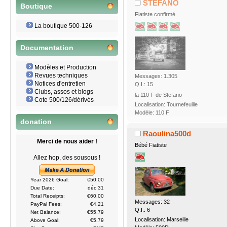
STEFANO
Boutique
Fiatiste confirmé
La boutique 500-126
Documentation
Modèles et Production
Revues techniques
Messages: 1.305
Notices d'entretien
Q.I.: 15
Clubs, assos et blogs
la 110 F de Stefano
Cote 500/126/dérivés
Localisation: Tournefeuille
Modèle: 110 F
donation
Raoulina500d
Merci de nous aider !
Bébé Fiatiste
Allez hop, des sousous !
Year 2026 Goal:
€50.00
Due Date:
déc 31
Total Receipts:
€60.00
Messages: 32
PayPal Fees:
€4.21
Q.I.: 6
Net Balance:
€55.79
Localisation: Marseille
Above Goal:
€5.79