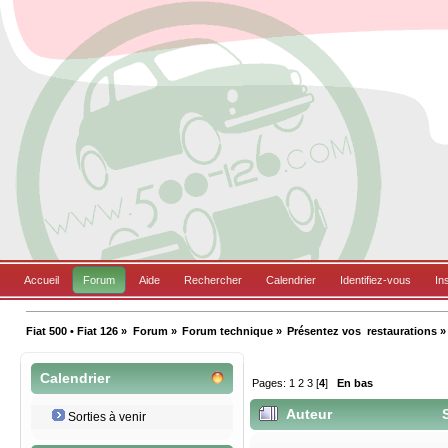
Accueil
Forum
Aide
Rechercher
Calendrier
Identifiez-vous
In
Fiat 500 • Fiat 126
»
Forum
»
Forum technique
»
Présentez vos  restaurations
»
Calendrier
Pages:
1
2
3
[
4
]
En bas
Auteur
S
Sorties à venir