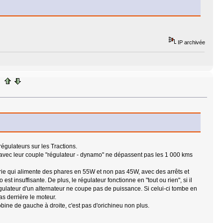
IP archivée
gulateurs sur les Tractions.
B avec leur couple "régulateur - dynamo" ne dépassent pas les 1 000 kms
erie qui alimente des phares en 55W et non pas 45W, avec des arrêts et
t insuffisante. De plus, le régulateur fonctionne en "tout ou rien", si il
régulateur d'un alternateur ne coupe pas de puissance. Si celui-ci tombe en
as derrière le moteur.
obine de gauche à droite, c'est pas d'orichineu non plus.