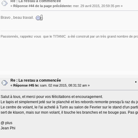
Re : La restau a commencée
«
Réponse #44 de la page précédente:
mer. 29 avril 2015, 20:59:35 pm »
Bravo , beau travail.
Passionnés, rappelez vous que le TITANIC a été construit par un très grand nombre de pro
Re : La restau a commencée
«
Réponse #45 le:
sam. 02 mai 2015, 08:31:32 am »
Salut à tous, et merci pour vos félicitations et encouragement.
Le tapis et simplement jeté sur le planché et les rebords remonte presqu'à raz du jo
Le centre de volant, le l'ai acheté à Turin au salon de Fevrier sur le stand d'un parti
sert de klaxon, mais sur mon volant, il touche les branches et ne bouge pas. Pas gra
@ plus
Jean Phi