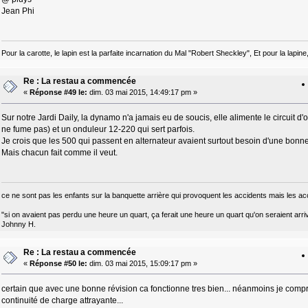
Jean Phi
Pour la carotte, le lapin est la parfaite incarnation du Mal "Robert Sheckley", Et pour la lapine
Re : La restau a commencée
«
Réponse #49 le:
dim. 03 mai 2015, 14:49:17 pm »
Sur notre Jardi Daily, la dynamo n'a jamais eu de soucis, elle alimente le circuit d'
ne fume pas) et un onduleur 12-220 qui sert parfois.
Je crois que les 500 qui passent en alternateur avaient surtout besoin d'une bonne 
Mais chacun fait comme il veut.
ce ne sont pas les enfants sur la banquette arrière qui provoquent les accidents mais les ac
"si on avaient pas perdu une heure un quart, ça ferait une heure un quart qu'on seraient arri
Johnny H.
Re : La restau a commencée
«
Réponse #50 le:
dim. 03 mai 2015, 15:09:17 pm »
certain que avec une bonne révision ca fonctionne tres bien... néanmoins je compren
continuité de charge attrayante...