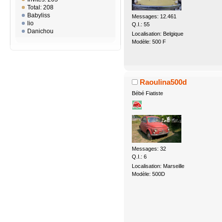
Total: 208
Babyliss
Messages: 12.461
lio
Q.I.: 55
Danichou
Localisation: Belgique
Modèle: 500 F
Raoulina500d
Bébé Fiatiste
Messages: 32
Q.I.: 6
Localisation: Marseille
Modèle: 500D