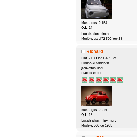
Messages: 2.153
Q.I.: 14
Localisation: binche
Modèle: gardi72 500f cox58
Richard
Fiat 500 / Fiat 126 / Fiat
Fiorino/Autobianchi
jardi/ottobulloni
Fiatiste expert
Messages: 2.946
Q.I.: 18
Localisation: mitry mory
Modèle: 500 de 1965