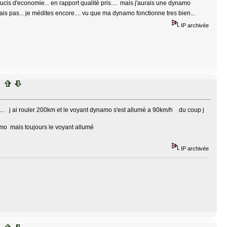
cis d'economie... en rapport qualité pris.... mais j'aurais une dynamo
is pas... je médites encore.... vu que ma dynamo fonctionne tres bien...
IP archivée
 .... j ai rouler 200km et le voyant dynamo s'est allumé a 90km/h du coup j
namo mais toujours le voyant allumé
IP archivée