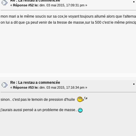
Re : La restau a commencée
«
Réponse #52 le:
dim. 03 mai 2015, 17:09:31 pm »
mon mari a le même soucis sur sa cox,le voyant toujours allumé alors que l'alterna
on lui a dit que ça peut venir de la tresse de masse,sur la 500 c'est le même princ
Re : La restau a commencée
«
Réponse #53 le:
dim. 03 mai 2015, 17:16:34 pm »
sinon.. c'est pas le temoin de pression d'huile
j'aurais aussi pensé a un probleme de masse..