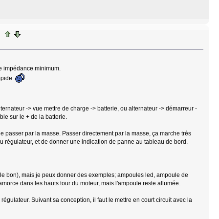
 une impédance minimum.
impide
lternateur -> vue mettre de charge -> batterie, ou alternateur -> démarreur -
ble sur le + de la batterie.
 de passer par la masse. Passer directement par la masse, ça marche très
t du régulateur, et de donner une indication de panne au tableau de bord.
st le bon), mais je peux donner des exemples; ampoules led, ampoule de
'amorce dans les hauts tour du moteur, mais l'ampoule reste allumée.
gulateur. Suivant sa conception, il faut le mettre en court circuit avec la