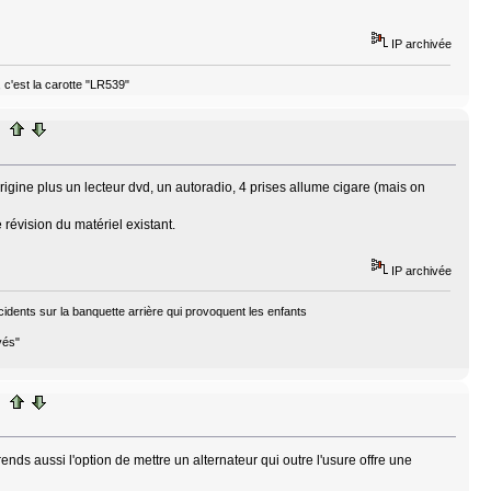
IP archivée
, c'est la carotte "LR539"
origine plus un lecteur dvd, un autoradio, 4 prises allume cigare (mais on
révision du matériel existant.
IP archivée
cidents sur la banquette arrière qui provoquent les enfants
vés"
ds aussi l'option de mettre un alternateur qui outre l'usure offre une