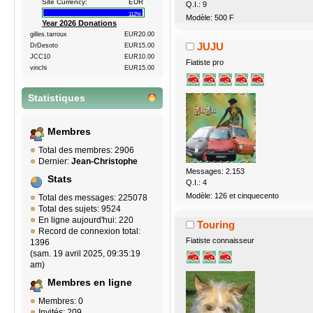
Site Currency:
EUR
Q.I.: 9
112%
Modèle: 500 F
Year 2026 Donations
gilles.tarroux
EUR20.00
JUJU
DrDesoto
EUR15.00
JCC10
EUR10.00
Fiatiste pro
vinchi
EUR15.00
Statistiques
Membres
Total des membres: 2906
Dernier:
Jean-Christophe
Messages: 2.153
Stats
Q.I.: 4
Modèle: 126 et cinquecento
Total des messages: 225078
Total des sujets: 9524
En ligne aujourd'hui: 220
Touring
Record de connexion total:
Fiatiste connaisseur
1396
(sam. 19 avril 2025, 09:35:19
am)
Membres en ligne
Membres: 0
Invités: 209