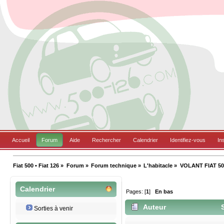
Accueil
Forum
Aide
Rechercher
Calendrier
Identifiez-vous
In
Fiat 500 • Fiat 126
»
Forum
»
Forum technique
»
L'habitacle
»
VOLANT FIAT 50
Calendrier
Pages: [
1
]
En bas
Auteur
S
Sorties à venir