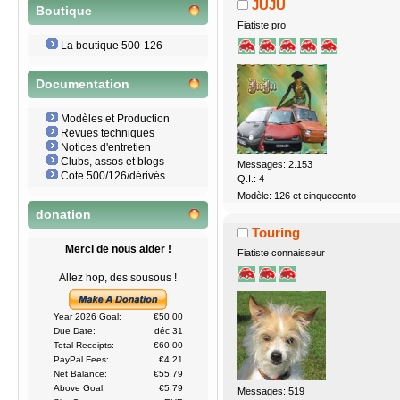
JUJU
Boutique
Fiatiste pro
La boutique 500-126
Documentation
Modèles et Production
Revues techniques
Notices d'entretien
Clubs, assos et blogs
Messages: 2.153
Cote 500/126/dérivés
Q.I.: 4
Modèle: 126 et cinquecento
donation
Touring
Merci de nous aider !
Fiatiste connaisseur
Allez hop, des sousous !
Year 2026 Goal:
€50.00
Due Date:
déc 31
Total Receipts:
€60.00
PayPal Fees:
€4.21
Net Balance:
€55.79
Above Goal:
€5.79
Messages: 519