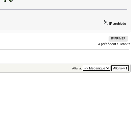
IP archivée
IMPRIMER
« précédent
suivant »
Aller à: