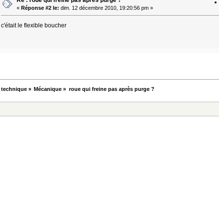
«
Réponse #2 le:
dim. 12 décembre 2010, 19:20:56 pm »
c'était le flexible boucher
 technique
»
Mécanique
»
roue qui freine pas après purge ?