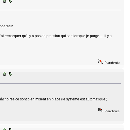
 de frein
ai remarquer qu'il y a pas de pression qui sort lorsque je purge .... il y a
IP archivée
s mâchoires ce sont bien misent en place (le système est automatique )
IP archivée