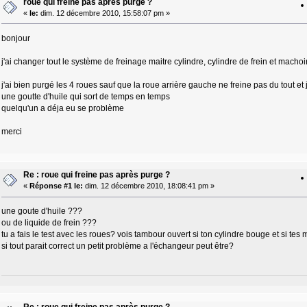
roue qui freine pas après purge ?
«
le:
dim. 12 décembre 2010, 15:58:07 pm »
bonjour
j'ai changer tout le système de freinage maitre cylindre, cylindre de frein et machoir
j'ai bien purgé les 4 roues sauf que la roue arrière gauche ne freine pas du tout et j'
une goutte d'huile qui sort de temps en temps
quelqu'un a déja eu se problème
merci
Re : roue qui freine pas après purge ?
«
Réponse #1 le:
dim. 12 décembre 2010, 18:08:41 pm »
une goute d'huile ???
ou de liquide de frein ???
tu a fais le test avec les roues? vois tambour ouvert si ton cylindre bouge et si te
si tout parait correct un petit problème a l'échangeur peut être?
Re : roue qui freine pas après purge ?