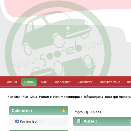
Accueil
Forum
Aide
Rechercher
Calendrier
Identifiez-vous
In
Fiat 500 • Fiat 126
»
Forum
»
Forum technique
»
Mécanique
»
roue qui freine 
Calendrier
Pages: [
1
]
En bas
Auteur
S
Sorties à venir