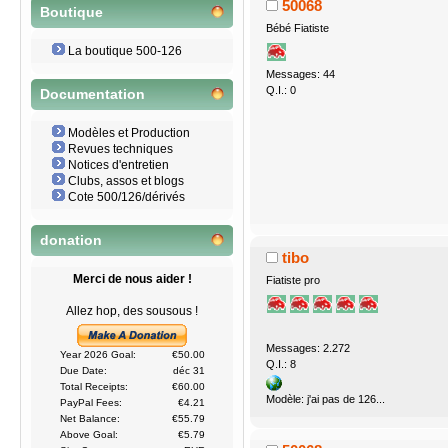
50068
Boutique
Bébé Fiatiste
La boutique 500-126
Messages: 44
Q.I.: 0
Documentation
Modèles et Production
Revues techniques
Notices d'entretien
Clubs, assos et blogs
Cote 500/126/dérivés
donation
tibo
Merci de nous aider !
Fiatiste pro
Allez hop, des sousous !
Messages: 2.272
Year 2026 Goal:
€50.00
Q.I.: 8
Due Date:
déc 31
Total Receipts:
€60.00
Modèle: j'ai pas de 126...
PayPal Fees:
€4.21
Net Balance:
€55.79
Above Goal:
€5.79