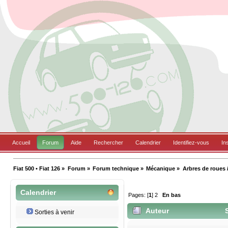
Accueil
Forum
Aide
Rechercher
Calendrier
Identifiez-vous
In
Fiat 500 • Fiat 126
»
Forum
»
Forum technique
»
Mécanique
»
Arbres de roues /
Calendrier
Pages: [
1
]
2
En bas
Auteur
S
Sorties à venir