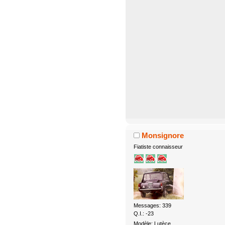
Monsignore
Fiatiste connaisseur
Messages: 339
Q.I.: -23
Modèle: Lutèce