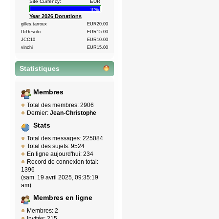
Site Currency:
EUR
112%
Year 2026 Donations
gilles.tarroux
EUR20.00
DrDesoto
EUR15.00
JCC10
EUR10.00
vinchi
EUR15.00
Statistiques
Membres
Total des membres: 2906
Dernier:
Jean-Christophe
Stats
Total des messages: 225084
Total des sujets: 9524
En ligne aujourd'hui: 234
Record de connexion total:
1396
(sam. 19 avril 2025, 09:35:19
am)
Membres en ligne
Membres: 2
Invités: 215