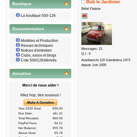
Bob le Jardinier
Boutique
Bébé Fiatiste
La boutique 500-126
Documentation
Modèles et Production
Revues techniques
Messages: 21
Notices d'entretien
Q.I.: 0
Clubs, assos et blogs
Autobianchi 120 Giardiniera 1973
Cote 500/126/dérivés
depuis Juin 2005
donation
Merci de nous aider !
Allez hop, des sousous !
Year 2026 Goal:
€50.00
Due Date:
déc 31
Total Receipts:
€60.00
PayPal Fees:
€4.21
Net Balance:
€55.79
Above Goal:
€5.79