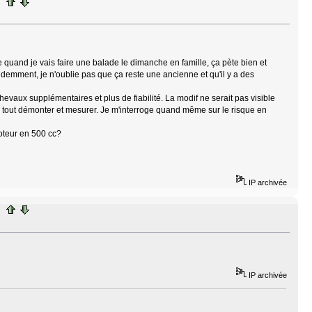
e quand je vais faire une balade le dimanche en famille, ça pète bien et
videmment, je n'oublie pas que ça reste une ancienne et qu'il y a des
hevaux supplémentaires et plus de fiabilité. La modif ne serait pas visible
e tout démonter et mesurer. Je m'interroge quand même sur le risque en
moteur en 500 cc?
IP archivée
IP archivée