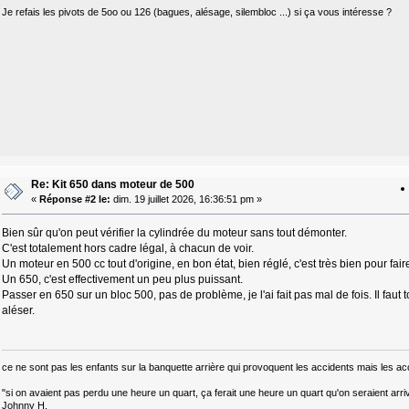
Je refais les pivots de 5oo ou 126 (bagues, alésage, silembloc ...) si ça vous intéresse ?
Re: Kit 650 dans moteur de 500
«
Réponse #2 le:
dim. 19 juillet 2026, 16:36:51 pm »
Bien sûr qu'on peut vérifier la cylindrée du moteur sans tout démonter.
C'est totalement hors cadre légal, à chacun de voir.
Un moteur en 500 cc tout d'origine, en bon état, bien réglé, c'est très bien pour fair
Un 650, c'est effectivement un peu plus puissant.
Passer en 650 sur un bloc 500, pas de problème, je l'ai fait pas mal de fois. Il faut
aléser.
ce ne sont pas les enfants sur la banquette arrière qui provoquent les accidents mais les ac
"si on avaient pas perdu une heure un quart, ça ferait une heure un quart qu'on seraient arri
Johnny H.