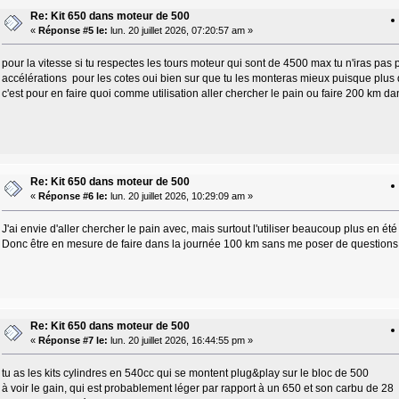
Re: Kit 650 dans moteur de 500
«
Réponse #5 le:
lun. 20 juillet 2026, 07:20:57 am »
pour la vitesse si tu respectes les tours moteur qui sont de 4500 max tu n'iras pas 
accélérations pour les cotes oui bien sur que tu les monteras mieux puisque plus
c'est pour en faire quoi comme utilisation aller chercher le pain ou faire 200 km da
Re: Kit 650 dans moteur de 500
«
Réponse #6 le:
lun. 20 juillet 2026, 10:29:09 am »
J'ai envie d'aller chercher le pain avec, mais surtout l'utiliser beaucoup plus en été
Donc être en mesure de faire dans la journée 100 km sans me poser de questions
Re: Kit 650 dans moteur de 500
«
Réponse #7 le:
lun. 20 juillet 2026, 16:44:55 pm »
tu as les kits cylindres en 540cc qui se montent plug&play sur le bloc de 500
à voir le gain, qui est probablement léger par rapport à un 650 et son carbu de 28