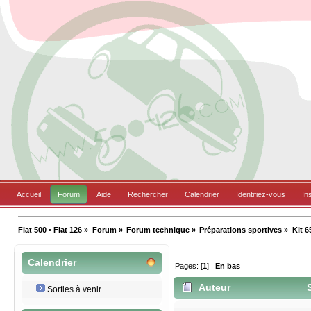
Accueil
Forum
Aide
Rechercher
Calendrier
Identifiez-vous
In
Fiat 500 • Fiat 126
»
Forum
»
Forum technique
»
Préparations sportives
»
Kit 
Calendrier
Pages: [
1
]
En bas
Auteur
S
Sorties à venir