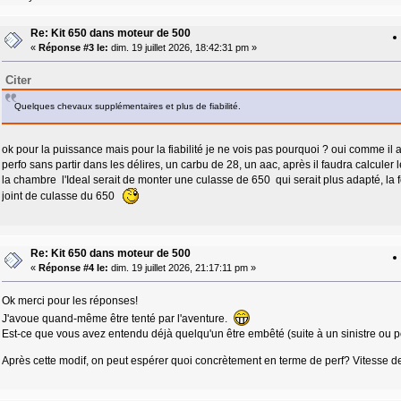
Re: Kit 650 dans moteur de 500
«
Réponse #3 le:
dim. 19 juillet 2026, 18:42:31 pm »
Citer
Quelques chevaux supplémentaires et plus de fiabilité.
ok pour la puissance mais pour la fiabilité je ne vois pas pourquoi ? oui comme il a é
perfo sans partir dans les délires, un carbu de 28, un aac, après il faudra calcu
la chambre l'Ideal serait de monter une culasse de 650 qui serait plus adapté, la
joint de culasse du 650
Re: Kit 650 dans moteur de 500
«
Réponse #4 le:
dim. 19 juillet 2026, 21:17:11 pm »
Ok merci pour les réponses!
J'avoue quand-même être tenté par l'aventure.
Est-ce que vous avez entendu déjà quelqu'un être embêté (suite à un sinistre ou p
Après cette modif, on peut espérer quoi concrètement en terme de perf? Vitesse de p