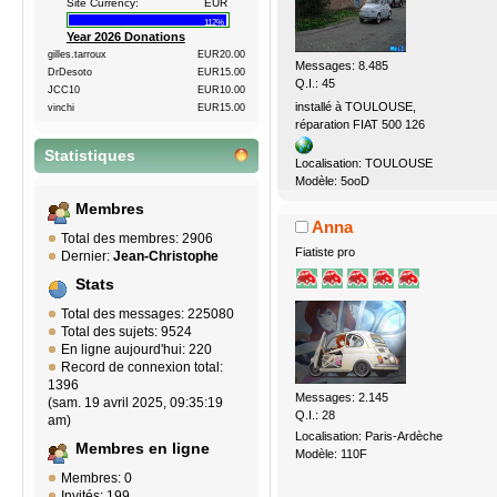
Site Currency:
EUR
112%
Year 2026 Donations
gilles.tarroux
EUR20.00
Messages: 8.485
DrDesoto
EUR15.00
Q.I.: 45
JCC10
EUR10.00
installé à TOULOUSE,
vinchi
EUR15.00
réparation FIAT 500 126
Statistiques
Localisation: TOULOUSE
Modèle: 5ooD
Membres
Anna
Total des membres: 2906
Fiatiste pro
Dernier:
Jean-Christophe
Stats
Total des messages: 225080
Total des sujets: 9524
En ligne aujourd'hui: 220
Record de connexion total:
1396
Messages: 2.145
(sam. 19 avril 2025, 09:35:19
Q.I.: 28
am)
Localisation: Paris-Ardèche
Membres en ligne
Modèle: 110F
Membres: 0
Invités: 199