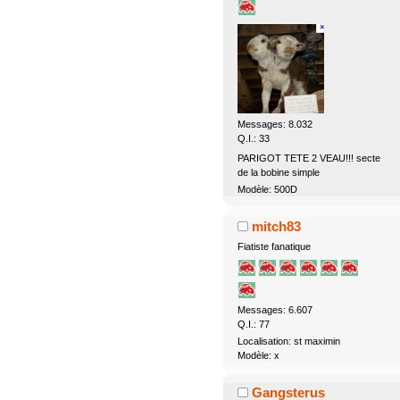
Messages: 8.032
Q.I.: 33
PARIGOT TETE 2 VEAU!!! secte
de la bobine simple
Modèle: 500D
mitch83
Fiatiste fanatique
Messages: 6.607
Q.I.: 77
Localisation: st maximin
Modèle: x
Gangsterus