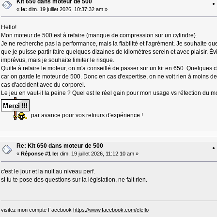
Kit 650 dans moteur de 500
«
le:
dim. 19 juillet 2026, 10:37:32 am »
Hello!
Mon moteur de 500 est à refaire (manque de compression sur un cylindre).
Je ne recherche pas la performance, mais la fiabilité et l'agrément. Je souhaite qu
que je puisse partir faire quelques dizaines de kilomètres serein et avec plaisir. É
imprévus, mais je souhaite limiter le risque.
Quitte à refaire le moteur, on m'a conseillé de passer sur un kit en 650. Quelques c
car on garde le moteur de 500. Donc en cas d'expertise, on ne voit rien à moins d
cas d'accident avec du corporel.
Le jeu en vaut-il la peine ? Quel est le réel gain pour mon usage vs réfection du 
par avance pour vos retours d'expérience !
Re: Kit 650 dans moteur de 500
«
Réponse #1 le:
dim. 19 juillet 2026, 11:12:10 am »
c'est le jour et la nuit au niveau perf.
si tu te pose des questions sur la législation, ne fait rien.
visitez mon compte Facebook
https://www.facebook.com/cleflo