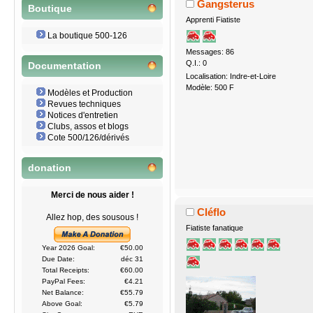
Gangsterus
Boutique
Apprenti Fiatiste
La boutique 500-126
Messages: 86
Q.I.: 0
Documentation
Localisation: Indre-et-Loire
Modèle: 500 F
Modèles et Production
Revues techniques
Notices d'entretien
Clubs, assos et blogs
Cote 500/126/dérivés
donation
Merci de nous aider !
Cléflo
Allez hop, des sousous !
Fiatiste fanatique
Year 2026 Goal:
€50.00
Due Date:
déc 31
Total Receipts:
€60.00
PayPal Fees:
€4.21
Net Balance:
€55.79
Above Goal:
€5.79