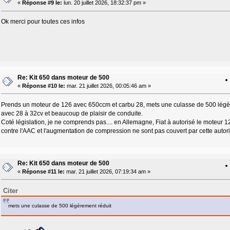
«
Réponse #9 le:
lun. 20 juillet 2026, 18:32:37 pm »
Ok merci pour toutes ces infos
Re: Kit 650 dans moteur de 500
«
Réponse #10 le:
mar. 21 juillet 2026, 00:05:46 am »
Prends un moteur de 126 avec 650ccm et carbu 28, mets une culasse de 500 légère
avec 28 à 32cv et beaucoup de plaisir de conduite.
Coté législation, je ne comprends pas.... en Allemagne, Fiat à autorisé le moteur 12
contre l'AAC et l'augmentation de compression ne sont pas couvert par cette autori
Re: Kit 650 dans moteur de 500
«
Réponse #11 le:
mar. 21 juillet 2026, 07:19:34 am »
Citer
mets une culasse de 500 légèrement réduit