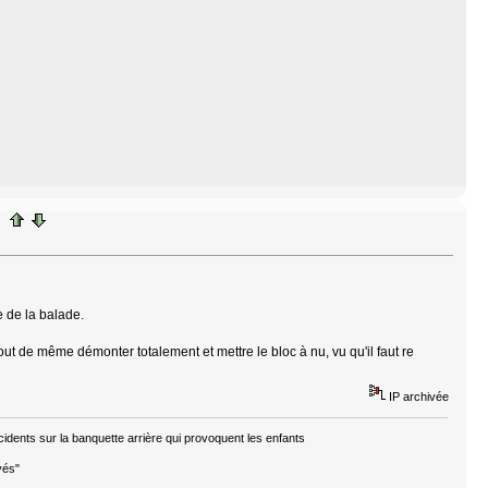
e de la balade.
 tout de même démonter totalement et mettre le bloc à nu, vu qu'il faut re
IP archivée
cidents sur la banquette arrière qui provoquent les enfants
vés"