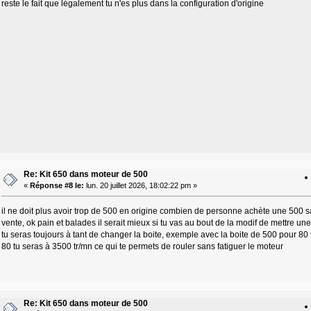
reste le fait que légalement tu n'es plus dans la configuration d'origine
Re: Kit 650 dans moteur de 500
«
Réponse #8 le:
lun. 20 juillet 2026, 18:02:22 pm »
il ne doit plus avoir trop de 500 en origine combien de personne achète une 500 s
vente, ok pain et balades il serait mieux si tu vas au bout de la modif de mettre une 
tu seras toujours à tant de changer la boite, exemple avec la boite de 500 pour 80
80 tu seras à 3500 tr/mn ce qui te permets de rouler sans fatiguer le moteur
Re: Kit 650 dans moteur de 500