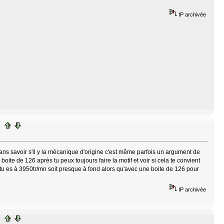
IP archivée
ans savoir s'il y la mécanique d'origine c'est même parfois un argument de
boite de 126 après tu peux toujours faire la motif et voir si cela te convient
 tu es à 3950tr/mn soit presque à fond alors qu'avec une boite de 126 pour
IP archivée