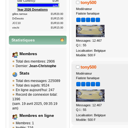
Site Currency:
EUR
tony500
112%
Modérateur
Year 2026 Donations
Fiatiste fanatique
gilles.tarroux
EUR20.00
DrDesoto
EUR15.00
JCC10
EUR10.00
vinchi
EUR15.00
Statistiques
Messages: 12.467
Q.I.: 55
Localisation: Belgique
Membres
Modèle: 500 F
Total des membres: 2906
Dernier:
Jean-Christophe
tony500
Stats
Modérateur
Fiatiste fanatique
Total des messages: 225089
Total des sujets: 9524
En ligne aujourd'hui: 247
Record de connexion total:
1396
(sam. 19 avril 2025, 09:35:19
Messages: 12.467
am)
Q.I.: 55
Localisation: Belgique
Membres en ligne
Modèle: 500 F
Membres: 1
Invités: 216