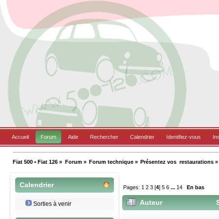
Accueil
Forum
Aide
Rechercher
Calendrier
Identifiez-vous
In
Fiat 500 • Fiat 126
»
Forum
»
Forum technique
»
Présentez vos  restaurations
»
Calendrier
Pages:
1
2
3
[
4
]
5
6
...
14
En bas
Auteur
S
Sorties à venir