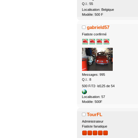
Q.I.: 55
Localisation: Belgique
Modèle: 500 F
gabrield57
Fiatiste confirmé
Messages: 995
Q.I.: 8
500 F/72- ld125 de 54
Localisation: 57
Modèle: 500F
TourFL
Administrateur
Fiatiste fanatique