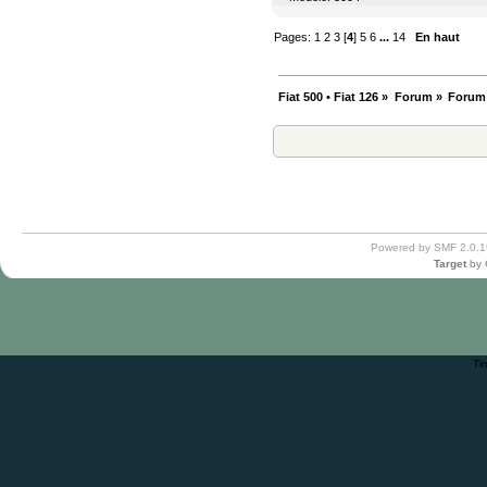
Pages:
1
2
3
[
4
]
5
6
...
14
En haut
Fiat 500 • Fiat 126
»
Forum
»
Forum
Powered by SMF 2.0.1
Target
by
Ti