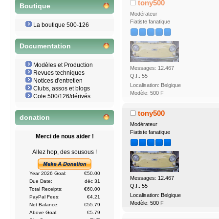
tony500
Boutique
Modérateur
Fiatiste fanatique
La boutique 500-126
Documentation
Modèles et Production
Messages: 12.467
Revues techniques
Q.I.: 55
Notices d'entretien
Localisation: Belgique
Clubs, assos et blogs
Modèle: 500 F
Cote 500/126/dérivés
tony500
donation
Modérateur
Fiatiste fanatique
Merci de nous aider !
Allez hop, des sousous !
Year 2026 Goal:
€50.00
Messages: 12.467
Due Date:
déc 31
Q.I.: 55
Total Receipts:
€60.00
Localisation: Belgique
PayPal Fees:
€4.21
Modèle: 500 F
Net Balance:
€55.79
Above Goal:
€5.79