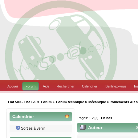
Accueil
Forum
Aide
Rechercher
Calendrier
Identifiez-vous
In
Fiat 500 • Fiat 126
»
Forum
»
Forum technique
»
Mécanique
»
roulements AR s
Calendrier
Pages:
1
2
[
3
]
En bas
Auteur
S
Sorties à venir