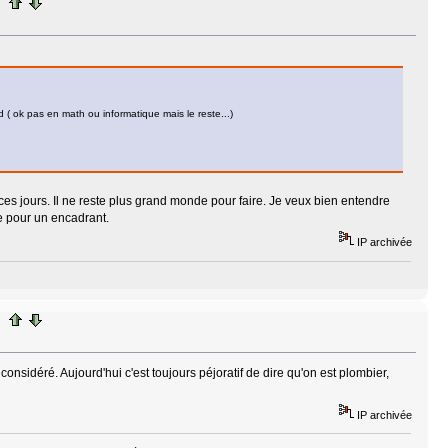
d ( ok pas en math ou informatique mais le reste...)
ces jours. Il ne reste plus grand monde pour faire. Je veux bien entendre
e pour un encadrant.
IP archivée
onsidéré. Aujourd'hui c'est toujours péjoratif de dire qu'on est plombier,
IP archivée