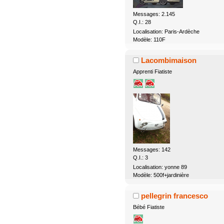
Messages: 2.145
Q.I.: 28
Localisation: Paris-Ardèche
Modèle: 110F
Lacombimaison
Apprenti Fiatiste
Messages: 142
Q.I.: 3
Localisation: yonne 89
Modèle: 500f+jardinière
pellegrin francesco
Bébé Fiatiste