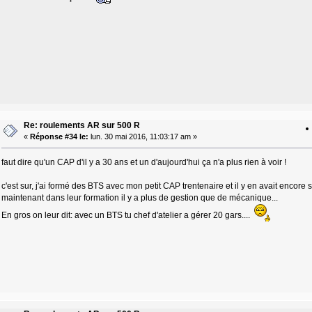
Re: roulements AR sur 500 R
«
Réponse #34 le:
lun. 30 mai 2016, 11:03:17 am »
faut dire qu'un CAP d'il y a 30 ans et un d'aujourd'hui ça n'a plus rien à voir !
c'est sur, j'ai formé des BTS avec mon petit CAP trentenaire et il y en avait encore 
maintenant dans leur formation il y a plus de gestion que de mécanique...
En gros on leur dit: avec un BTS tu chef d'atelier a gérer 20 gars....