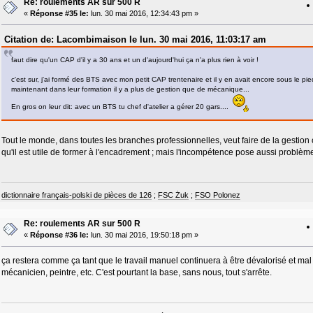
Re: roulements AR sur 500 R
«
Réponse #35 le:
lun. 30 mai 2016, 12:34:43 pm »
Citation de: Lacombimaison le lun. 30 mai 2016, 11:03:17 am
faut dire qu'un CAP d'il y a 30 ans et un d'aujourd'hui ça n'a plus rien à voir !
c'est sur, j'ai formé des BTS avec mon petit CAP trentenaire et il y en avait encore sous le pie
maintenant dans leur formation il y a plus de gestion que de mécanique...
En gros on leur dit: avec un BTS tu chef d'atelier a gérer 20 gars....
Tout le monde, dans toutes les branches professionnelles, veut faire de la gestion 
qu'il est utile de former à l'encadrement ; mais l'incompétence pose aussi problèm
dictionnaire français-polski de pièces de 126
;
FSC Żuk
;
FSO Polonez
Re: roulements AR sur 500 R
«
Réponse #36 le:
lun. 30 mai 2016, 19:50:18 pm »
ça restera comme ça tant que le travail manuel continuera à être dévalorisé et mal c
mécanicien, peintre, etc. C'est pourtant la base, sans nous, tout s'arrête.