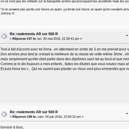
ce ne sont pas les enfants sur la banquette arrière qui provoquent les accidents mais les ac
"si on avaient pas perdu une heure un quart, ça ferait une heure un quart qu'on seraient arri
Johnny H.
Re: roulements AR sur 500 R
«
Réponse #37 le:
lun. 30 mai 2016, 22:39:41 pm »
Tout a fait d'accord avec toi Anna , en attendant en sortie de 3 on me prenait pour
Des années plus tard je croisait la meilleure de la classe de cette même 3ème , ell
mais simplement qu'elle était partie dans des diplômes sans taf au bout et que moi 
Comme je le dis toujours a mes enfants , faites les études que vous voulez mais alle
Et puis Anna les c... Qui ne savent pas planter un clous sont plus emmerdés que no
Re: roulements AR sur 500 R
«
Réponse #38 le:
sam. 04 juin 2016, 23:56:32 pm »
bonsoir à tous,