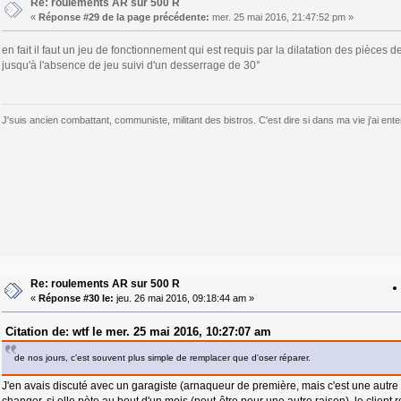
Re: roulements AR sur 500 R
«
Réponse #29 de la page précédente:
mer. 25 mai 2016, 21:47:52 pm »
en fait il faut un jeu de fonctionnement qui est requis par la dilatation des piè
jusqu'à l'absence de jeu suivi d'un desserrage de 30°
J'suis ancien combattant, communiste, militant des bistros. C'est dire si dans ma vie j'ai e
Re: roulements AR sur 500 R
«
Réponse #30 le:
jeu. 26 mai 2016, 09:18:44 am »
Citation de: wtf le mer. 25 mai 2016, 10:27:07 am
de nos jours, c'est souvent plus simple de remplacer que d'oser réparer.
J'en avais discuté avec un garagiste (arnaqueur de première, mais c'est une autre his
changer, si elle pète au bout d'un mois (peut-être pour une autre raison), le client 