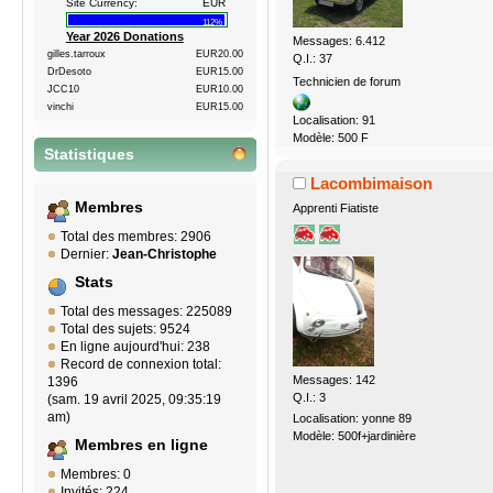
Site Currency:
EUR
112%
Year 2026 Donations
Messages: 6.412
gilles.tarroux
EUR20.00
Q.I.: 37
DrDesoto
EUR15.00
Technicien de forum
JCC10
EUR10.00
vinchi
EUR15.00
Localisation: 91
Modèle: 500 F
Statistiques
Lacombimaison
Membres
Apprenti Fiatiste
Total des membres: 2906
Dernier:
Jean-Christophe
Stats
Total des messages: 225089
Total des sujets: 9524
En ligne aujourd'hui: 238
Record de connexion total:
Messages: 142
1396
Q.I.: 3
(sam. 19 avril 2025, 09:35:19
am)
Localisation: yonne 89
Modèle: 500f+jardinière
Membres en ligne
Membres: 0
Invités: 224