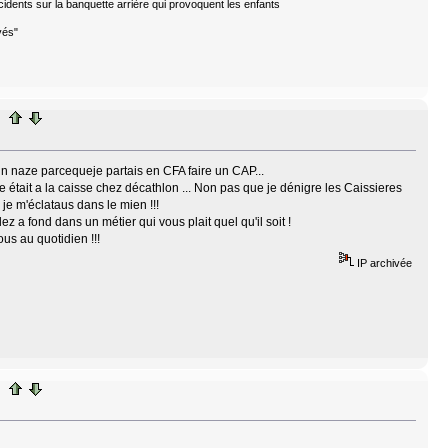
cidents sur la banquette arrière qui provoquent les enfants
vés"
 un naze parcequeje partais en CFA faire un CAP...
e était a la caisse chez décathlon ... Non pas que je dénigre les Caissieres
je m'éclataus dans le mien !!!
z a fond dans un métier qui vous plait quel qu'il soit !
us au quotidien !!!
IP archivée