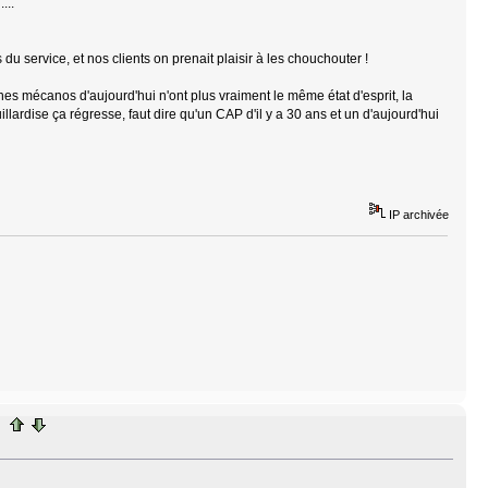
...
u service, et nos clients on prenait plaisir à les chouchouter !
unes mécanos d'aujourd'hui n'ont plus vraiment le même état d'esprit, la
lardise ça régresse, faut dire qu'un CAP d'il y a 30 ans et un d'aujourd'hui
IP archivée