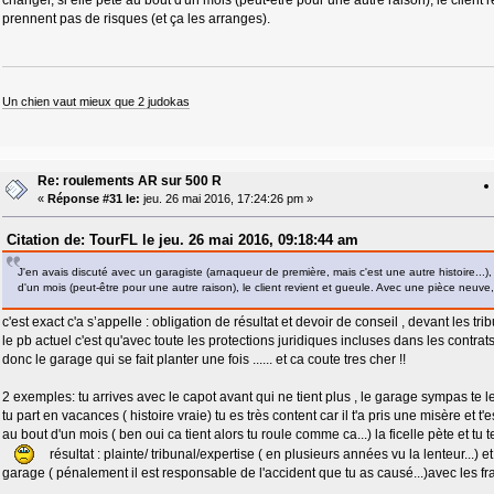
prennent pas de risques (et ça les arranges).
Un chien vaut mieux que 2 judokas
Re: roulements AR sur 500 R
«
Réponse #31 le:
jeu. 26 mai 2016, 17:24:26 pm »
Citation de: TourFL le jeu. 26 mai 2016, 09:18:44 am
J'en avais discuté avec un garagiste (arnaqueur de première, mais c'est une autre histoire...), 
d'un mois (peut-être pour une autre raison), le client revient et gueule. Avec une pièce neuve,
c'est exact c'a s’appelle : obligation de résultat et devoir de conseil , devant les t
le pb actuel c'est qu'avec toute les protections juridiques incluses dans les contrats
donc le garage qui se fait planter une fois ...... et ca coute tres cher !!
2 exemples: tu arrives avec le capot avant qui ne tient plus , le garage sympas te 
tu part en vacances ( histoire vraie) tu es très content car il t'a pris une misère et t'
au bout d'un mois ( ben oui ca tient alors tu roule comme ca...) la ficelle pète et tu 
résultat : plainte/ tribunal/expertise ( en plusieurs années vu la lenteur...)
garage ( pénalement il est responsable de l'accident que tu as causé...)avec les fra