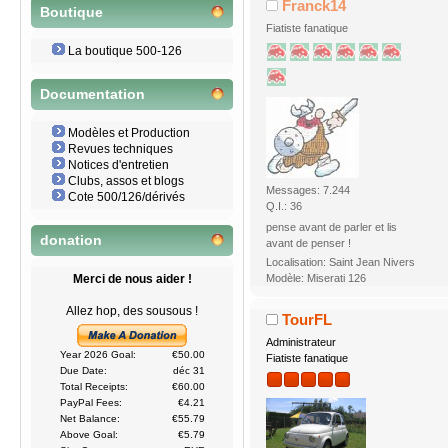
Franck14
Boutique
Fiatiste fanatique
La boutique 500-126
Documentation
Modèles et Production
Revues techniques
Notices d'entretien
Clubs, assos et blogs
Messages: 7.244
Cote 500/126/dérivés
Q.I.: 36
pense avant de parler et lis
donation
avant de penser !
Localisation: Saint Jean Nivers
Modèle: Miserati 126
Merci de nous aider !
Allez hop, des sousous !
TourFL
Administrateur
Year 2026 Goal:
€50.00
Fiatiste fanatique
Due Date:
déc 31
Total Receipts:
€60.00
PayPal Fees:
€4.21
Net Balance:
€55.79
Above Goal:
€5.79