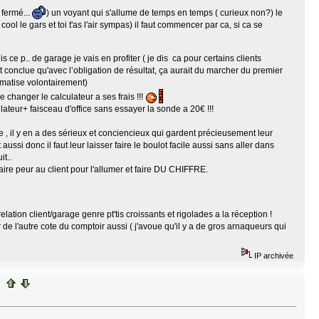
 fermé...
) un voyant qui s'allume de temps en temps ( curieux non?) le
cool le gars et toi t'as l'air sympas) il faut commencer par ca, si ca se
s ce p.. de garage je vais en profiter ( je dis ca pour certains clients
rt conclue qu'avec l’obligation de résultat, ça aurait du marcher du premier
ématise volontairement)
e changer le calculateur a ses frais !!!
ulateur+ faisceau d'office sans essayer la sonde a 20€ !!!
uge , il y en a des sérieux et conciencieux qui gardent précieusement leur
aussi donc il faut leur laisser faire le boulot facile aussi sans aller dans
it..
faire peur au client pour l'allumer et faire DU CHIFFRE.
tion client/garage genre pt'tis croissants et rigolades a la réception !
er de l'autre cote du comptoir aussi ( j'avoue qu'il y a de gros arnaqueurs qui
IP archivée