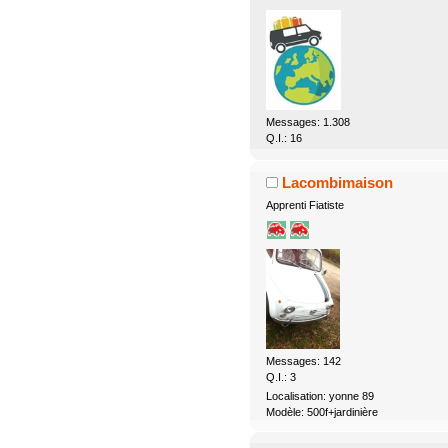
Messages: 1.308
Q.I.: 16
Lacombimaison
Apprenti Fiatiste
Messages: 142
Q.I.: 3
Localisation: yonne 89
Modèle: 500f+jardinière