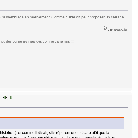
ces de l'assemblage en mouvement. Comme guide on peut proposer un serrage
IP archivée
ntendu des conneries mais des comme ça, jamais !!!
toire...), et comme il disait, s'ils réparent une pièce plutôt que la
revient et gueule. Avec une pièce neuve, il y a une garantie, donc ils ne