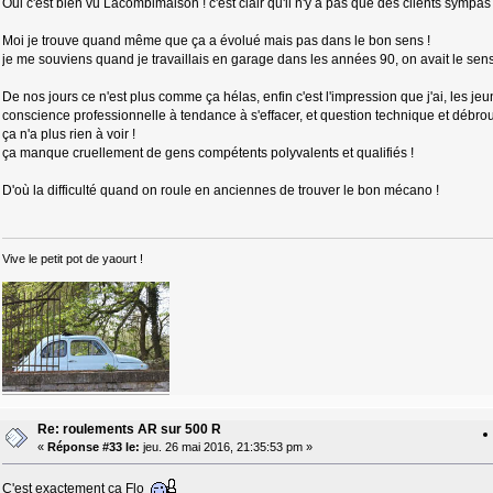
Oui c'est bien vu Lacombimaison ! c'est clair qu'il n'y a pas que des clients sympas .
Moi je trouve quand même que ça a évolué mais pas dans le bon sens !
je me souviens quand je travaillais en garage dans les années 90, on avait le sens d
De nos jours ce n'est plus comme ça hélas, enfin c'est l'impression que j'ai, les je
conscience professionnelle à tendance à s'effacer, et question technique et débrouil
ça n'a plus rien à voir !
ça manque cruellement de gens compétents polyvalents et qualifiés !
D'où la difficulté quand on roule en anciennes de trouver le bon mécano !
Vive le petit pot de yaourt !
Re: roulements AR sur 500 R
«
Réponse #33 le:
jeu. 26 mai 2016, 21:35:53 pm »
C'est exactement ça Flo