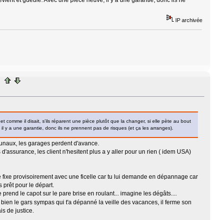
IP archivée
et comme il disait, s'ils réparent une pièce plutôt que la changer, si elle pète au bout
 il y a une garantie, donc ils ne prennent pas de risques (et ça les arranges).
ribunaux, les garages perdent d'avance.
 d'assurance, les client n'hesitent plus a y aller pour un rien ( idem USA)
le fixe provisoirement avec une ficelle car tu lui demande en dépannage car
es prêt pour le départ.
te prend le capot sur le pare brise en roulant... imagine les dégâts....
 et bien le gars sympas qui t'a dépanné la veille des vacances, il ferme son
is de justice.