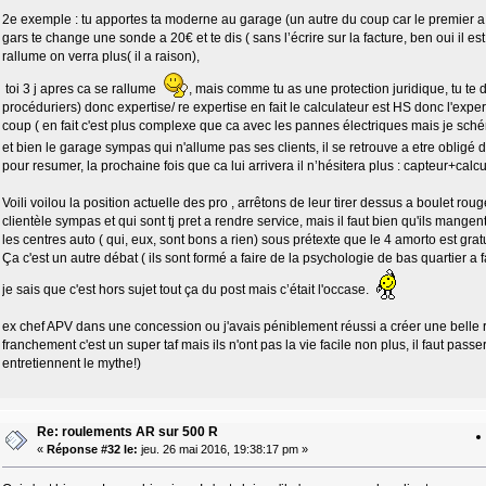
2e exemple : tu apportes ta moderne au garage (un autre du coup car le premier a
gars te change une sonde a 20€ et te dis ( sans l’écrire sur la facture, ben oui il est 
rallume on verra plus( il a raison),
toi 3 j apres ca se rallume
, mais comme tu as une protection juridique, tu te di
procéduriers) donc expertise/ re expertise en fait le calculateur est HS donc l'expe
coup ( en fait c'est plus complexe que ca avec les pannes électriques mais je sch
et bien le garage sympas qui n'allume pas ses clients, il se retrouve a etre obligé d
pour resumer, la prochaine fois que ca lui arrivera il n’hésitera plus : capteur+calc
Voili voilou la position actuelle des pro , arrêtons de leur tirer dessus a boulet ro
clientèle sympas et qui sont tj pret a rendre service, mais il faut bien qu'ils mangent 
les centres auto ( qui, eux, sont bons a rien) sous prétexte que le 4 amorto est gratu
Ça c'est un autre débat ( ils sont formé a faire de la psychologie de bas quartier a 
je sais que c'est hors sujet tout ça du post mais c’était l'occase.
ex chef APV dans une concession ou j'avais péniblement réussi a créer une belle rela
franchement c'est un super taf mais ils n'ont pas la vie facile non plus, il faut pass
entretiennent le mythe!)
Re: roulements AR sur 500 R
«
Réponse #32 le:
jeu. 26 mai 2016, 19:38:17 pm »