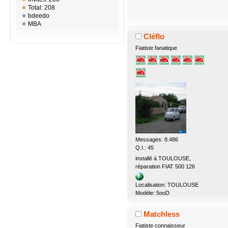
Total: 208
bdeedo
MBA
Cléflo
Fiatiste fanatique
Messages: 8.486
Q.I.: 45
installé à TOULOUSE,
réparation FIAT 500 126
Localisation: TOULOUSE
Modèle: 5ooD
Matchless
Fiatiste connaisseur