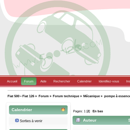
Accueil
Forum
Aide
Rechercher
Calendrier
Identifiez-vous
In
Fiat 500 • Fiat 126
»
Forum
»
Forum technique
»
Mécanique
»
pompe à essenc
Calendrier
Pages:
1
[
2
]
En bas
Auteur
S
Sorties à venir