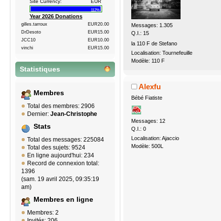
Site Currency:
EUR
112%
Year 2026 Donations
gilles.tarroux
EUR20.00
Messages: 1.305
DrDesoto
EUR15.00
Q.I.: 15
JCC10
EUR10.00
la 110 F de Stefano
vinchi
EUR15.00
Localisation: Tournefeuille
Modèle: 110 F
Statistiques
Alexfu
Membres
Bébé Fiatiste
Total des membres: 2906
Dernier:
Jean-Christophe
Messages: 12
Stats
Q.I.: 0
Localisation: Ajaccio
Total des messages: 225084
Modèle: 500L
Total des sujets: 9524
En ligne aujourd'hui: 234
Record de connexion total:
1396
(sam. 19 avril 2025, 09:35:19
am)
Membres en ligne
Membres: 2
Invités: 206