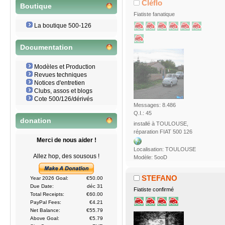
Cléflo
Boutique
Fiatiste fanatique
La boutique 500-126
Documentation
Modèles et Production
Revues techniques
Notices d'entretien
Clubs, assos et blogs
Cote 500/126/dérivés
Messages: 8.486
Q.I.: 45
donation
installé à TOULOUSE,
réparation FIAT 500 126
Merci de nous aider !
Localisation: TOULOUSE
Allez hop, des sousous !
Modèle: 5ooD
STEFANO
Year 2026 Goal:
€50.00
Due Date:
déc 31
Fiatiste confirmé
Total Receipts:
€60.00
PayPal Fees:
€4.21
Net Balance:
€55.79
Above Goal:
€5.79