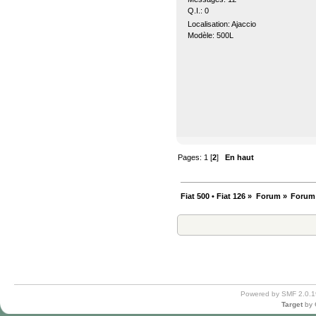
Q.I.: 0
Localisation: Ajaccio
Modèle: 500L
Pages:
1
[
2
]
En haut
Fiat 500 • Fiat 126
»
Forum
»
Forum
Powered by SMF 2.0.1
Target
by