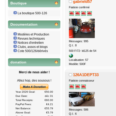
gabrield57
Boutique
Fiatiste confirmé
La boutique 500-126
Documentation
Modèles et Production
Revues techniques
Messages: 995
Notices d'entretien
Q.I.: 8
Clubs, assos et blogs
500 F/72- ld125 de 54
Cote 500/126/dérivés
Localisation: 57
donation
Modèle: 500F
Merci de nous aider !
126A1DEPT33
Allez hop, des sousous !
Fiatiste connaisseur
Year 2026 Goal:
€50.00
Due Date:
déc 31
Total Receipts:
€60.00
PayPal Fees:
€4.21
Net Balance:
€55.79
Messages: 586
Above Goal:
€5.79
Q.I.: 6