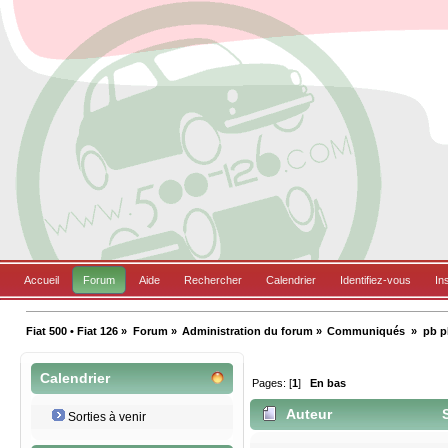
Accueil
Forum
Aide
Rechercher
Calendrier
Identifiez-vous
In
Fiat 500 • Fiat 126
»
Forum
»
Administration du forum
»
Communiqués 
»
pb p
Calendrier
Pages: [
1
]
En bas
Auteur
S
Sorties à venir