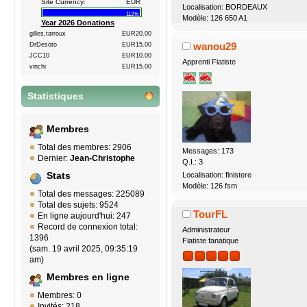
Site Currency:
EUR
Localisation: BORDEAUX
112%
Modèle: 126 650 A1
Year 2026 Donations
gilles.tarroux
EUR20.00
wanou29
DrDesoto
EUR15.00
JCC10
EUR10.00
Apprenti Fiatiste
vinchi
EUR15.00
Statistiques
Membres
Total des membres: 2906
Messages: 173
Dernier:
Jean-Christophe
Q.I.: 3
Stats
Localisation: finistere
Modèle: 126 fsm
Total des messages: 225089
Total des sujets: 9524
TourFL
En ligne aujourd'hui: 247
Record de connexion total:
Administrateur
1396
Fiatiste fanatique
(sam. 19 avril 2025, 09:35:19
am)
Membres en ligne
Membres: 0
Invités: 218