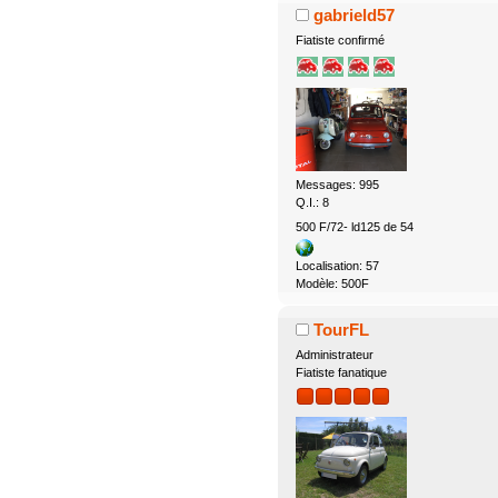
gabrield57
Fiatiste confirmé
Messages: 995
Q.I.: 8
500 F/72- ld125 de 54
Localisation: 57
Modèle: 500F
TourFL
Administrateur
Fiatiste fanatique