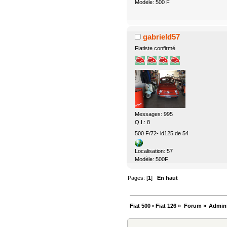
Modèle: 500 F
gabrield57
Fiatiste confirmé
Messages: 995
Q.I.: 8
500 F/72- ld125 de 54
Localisation: 57
Modèle: 500F
Pages: [
1
]
En haut
Fiat 500 • Fiat 126
»
Forum
»
Admini