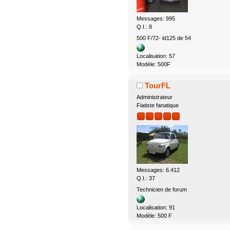
Messages: 995
Q.I.: 8
500 F/72- ld125 de 54
Localisation: 57
Modèle: 500F
TourFL
Administrateur
Fiatiste fanatique
Messages: 6.412
Q.I.: 37
Technicien de forum
Localisation: 91
Modèle: 500 F