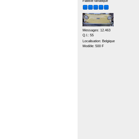
Fiatiste fanatique
Messages: 12.463
Q.I.: 55
Localisation: Belgique
Modèle: 500 F