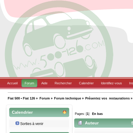
Accueil
Forum
Aide
Rechercher
Calendrier
Identifiez-vous
In
Fiat 500 • Fiat 126
»
Forum
»
Forum technique
»
Présentez vos  restaurations
»
Calendrier
Pages: [
1
]
En bas
Auteur
S
Sorties à venir