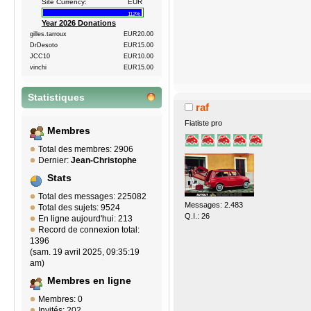
Site Currency:
EUR
112%
Year 2026 Donations
gilles.tarroux
EUR20.00
DrDesoto
EUR15.00
JCC10
EUR10.00
vinchi
EUR15.00
Statistiques
raf
Fiatiste pro
Membres
Total des membres: 2906
Dernier:
Jean-Christophe
Stats
Total des messages: 225082
Messages: 2.483
Total des sujets: 9524
Q.I.: 26
En ligne aujourd'hui: 213
Record de connexion total:
1396
(sam. 19 avril 2025, 09:35:19
am)
Membres en ligne
Membres: 0
Invités: 202