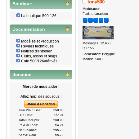
tony500
Boutique
Modérateur
Fiatiste fanatique
La boutique 500-126
Documentation
Modèles et Production
Messages: 12.463
Revues techniques
Q.I.: 55
Notices d'entretien
Localisation: Belgique
Clubs, assos et blogs
Modèle: 500 F
Cote 500/126/dérivés
donation
Merci de nous aider !
Allez hop, des sousous !
Year 2026 Goal:
€50.00
Due Date:
déc 31
Total Receipts:
€60.00
PayPal Fees:
€4.21
Net Balance:
€55.79
Above Goal:
€5.79