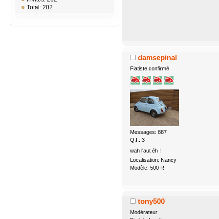
Total: 202
damsepinal
Fiatiste confirmé
Messages: 887
Q.I.: 3
wah l'aut éh !
Localisation: Nancy
Modèle: 500 R
tony500
Modérateur