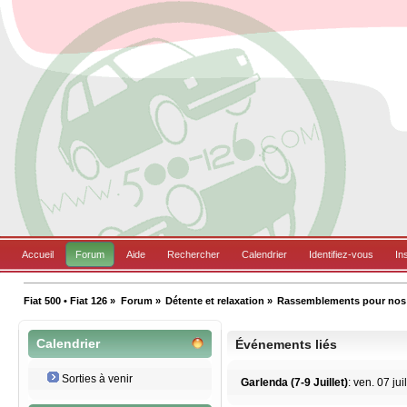
Accueil
Forum
Aide
Rechercher
Calendrier
Identifiez-vous
In
Fiat 500 • Fiat 126
»
Forum
»
Détente et relaxation
»
Rassemblements pour nos B
Calendrier
Événements liés
Sorties à venir
Garlenda (7-9 Juillet)
: ven. 07 jui