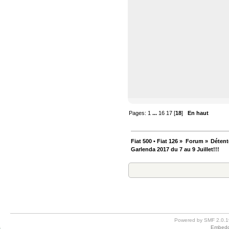
Pages:
1
...
16
17
[
18
]
En haut
Fiat 500 • Fiat 126
»
Forum
»
Détent
Garlenda 2017 du 7 au 9 Juillet!!!
Powered by SMF 2.0.1
Embedd