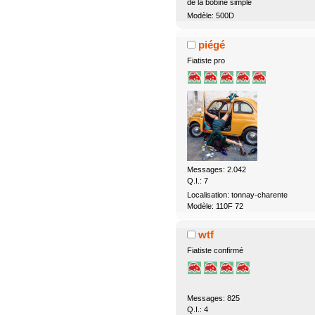
de la bobine simple
Modèle: 500D
piégé
Fiatiste pro
Messages: 2.042
Q.I.: 7
Localisation: tonnay-charente
Modèle: 110F 72
wtf
Fiatiste confirmé
Messages: 825
Q.I.: 4