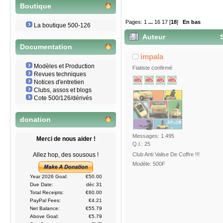
Boutique
Pages:
1
...
16
17
[
18
]
En bas
La boutique 500-126
Auteur
S
Documentation
impala
Modèles et Production
Fiatiste confirmé
Revues techniques
Notices d'entretien
Clubs, assos et blogs
Cote 500/126/dérivés
donation
Messages: 1.495
Merci de nous aider !
Q.I.: 25
Club Anti Valise De Coffre !!!
Allez hop, des sousous !
Modèle: 500F
Year 2026 Goal:
€50.00
Due Date:
déc 31
Total Receipts:
€60.00
PayPal Fees:
€4.21
Net Balance:
€55.79
Above Goal:
€5.79