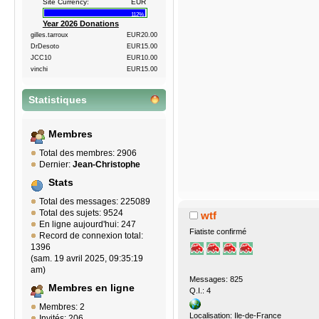
Site Currency:
EUR
112%
Year 2026 Donations
gilles.tarroux
EUR20.00
DrDesoto
EUR15.00
JCC10
EUR10.00
vinchi
EUR15.00
Statistiques
Membres
Total des membres: 2906
Dernier:
Jean-Christophe
Stats
Total des messages: 225089
Total des sujets: 9524
wtf
En ligne aujourd'hui: 247
Fiatiste confirmé
Record de connexion total:
1396
(sam. 19 avril 2025, 09:35:19
am)
Messages: 825
Membres en ligne
Q.I.: 4
Membres: 2
Localisation: Ile-de-France
Invités: 206