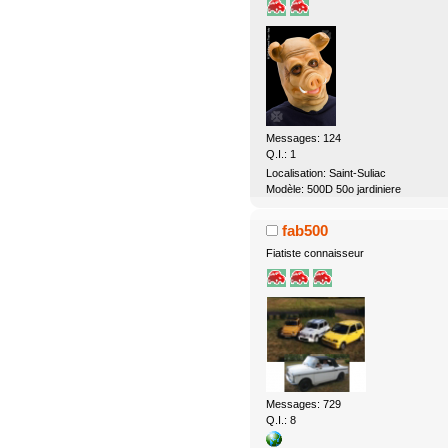
Messages: 124
Q.I.: 1
Localisation: Saint-Suliac
Modèle: 500D 50o jardiniere
fab500
Fiatiste connaisseur
Messages: 729
Q.I.: 8