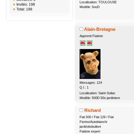
Localisation: TOULOUSE
Invités: 198
Modèle: 5ooD
Total: 198
Alain-Bretagne
Apprenti Fiatiste
Messages: 124
Q.I.: 1
Localisation: Saint-Suliac
Modèle: 500D 50o jardiniere
Richard
Fiat 500 / Fiat 126 / Fiat
Fiorino/Autobianchi
jardi/ottobulloni
Fiatiste expert