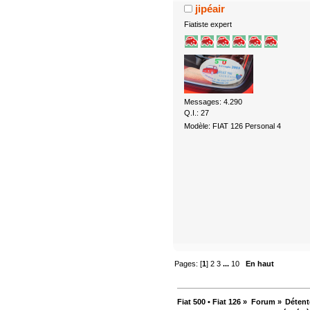
jipéair
Fiatiste expert
Messages: 4.290
Q.I.: 27
Modèle: FIAT 126 Personal 4
Pages: [
1
]
2
3
...
10
En haut
Fiat 500 • Fiat 126
»
Forum
»
Détent