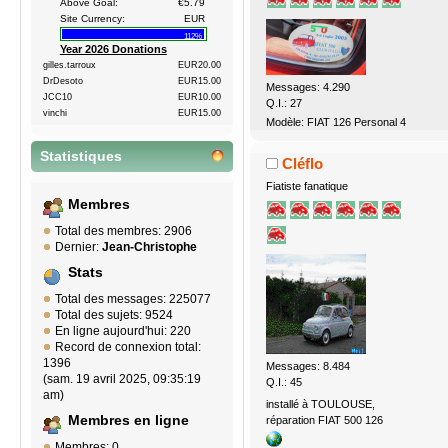
Above Goal:
€5.79
Site Currency:
EUR
112%
Year 2026 Donations
gilles.tarroux
EUR20.00
DrDesoto
EUR15.00
Messages: 4.290
JCC10
EUR10.00
Q.I.: 27
vinchi
EUR15.00
Modèle: FIAT 126 Personal 4
Statistiques
Cléflo
Fiatiste fanatique
Membres
Total des membres: 2906
Dernier:
Jean-Christophe
Stats
Total des messages: 225077
Total des sujets: 9524
En ligne aujourd'hui: 220
Record de connexion total:
1396
Messages: 8.484
(sam. 19 avril 2025, 09:35:19
Q.I.: 45
am)
installé à TOULOUSE,
Membres en ligne
réparation FIAT 500 126
Membres: 0