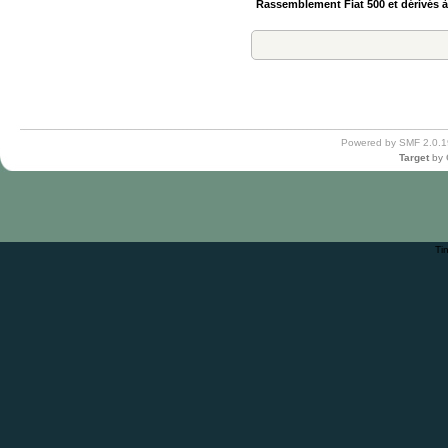
Rassemblement Fiat 500 et dérivés à S
Powered by SMF 2.0.1
Target
by
Ti