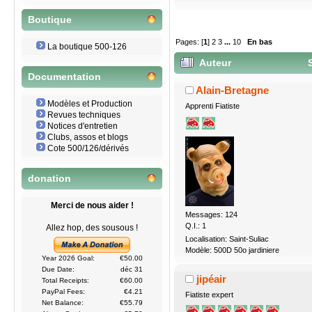
Boutique
Pages: [
1
]
2
3
...
10
En bas
La boutique 500-126
Auteur
S
Documentation
juillet 2017 (Lu 39517 fois)
Alain-Bretagne
Modèles et Production
Apprenti Fiatiste
Revues techniques
Notices d'entretien
Clubs, assos et blogs
Cote 500/126/dérivés
donation
Merci de nous aider !
Messages: 124
Q.I.: 1
Allez hop, des sousous !
Localisation: Saint-Suliac
Modèle: 500D 50o jardiniere
Year 2026 Goal:
€50.00
Due Date:
déc 31
jipéair
Total Receipts:
€60.00
PayPal Fees:
€4.21
Fiatiste expert
Net Balance:
€55.79