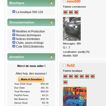
mimi500
Boutique
Fiatiste connaisseur
La boutique 500-126
Documentation
Modèles et Production
Revues techniques
Notices d'entretien
Clubs, assos et blogs
Messages: 489
Cote 500/126/dérivés
Q.I.: 2
Localisation: pavilly(76)
Modèle: 500f
donation
flo52
Merci de nous aider !
Fiatiste fanatique
Allez hop, des sousous !
Year 2026 Goal:
€50.00
Due Date:
déc 31
Total Receipts:
€60.00
PayPal Fees:
€4.21
Net Balance:
€55.79
Above Goal:
€5.79