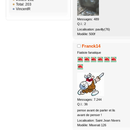
Total: 203
VincentR
Messages: 489
Q.I.: 2
Localisation: pavilly(76)
Modèle: 500f
Franck14
Fiatiste fanatique
Messages: 7.244
Q.I.: 36
pense avant de parler et lis
avant de penser !
Localisation: Saint Jean Nivers
Modèle: Miserati 126