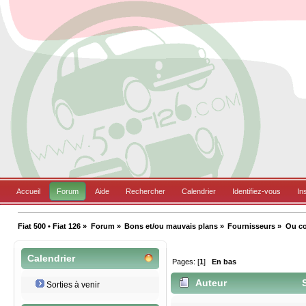
Accueil
Forum
Aide
Rechercher
Calendrier
Identifiez-vous
In
Fiat 500 • Fiat 126
»
Forum
»
Bons et/ou mauvais plans
»
Fournisseurs
»
Ou co
Calendrier
Pages: [
1
]
En bas
Auteur
S
Sorties à venir