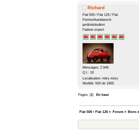
Richard
Fiat 500 / Fiat 126 / Fiat
Fiorino/Autobianchi
jardi/ottobulloni
Fiatiste expert
Messages: 2.946
Q.I.: 18
Localisation: mitry mory
Modèle: 500 de 1965
Pages: [
1
]
En haut
Fiat 500 • Fiat 126
»
Forum
»
Bons e