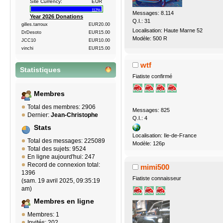
Site Currency:
EUR
112%
Messages: 8.114
Year 2026 Donations
Q.I.: 31
gilles.tarroux
EUR20.00
Localisation: Haute Marne 52
DrDesoto
EUR15.00
Modèle: 500 R
JCC10
EUR10.00
vinchi
EUR15.00
wtf
Statistiques
Fiatiste confirmé
Membres
Total des membres: 2906
Messages: 825
Dernier:
Jean-Christophe
Q.I.: 4
Stats
Localisation: Ile-de-France
Total des messages: 225089
Modèle: 126p
Total des sujets: 9524
En ligne aujourd'hui: 247
Record de connexion total:
mimi500
1396
Fiatiste connaisseur
(sam. 19 avril 2025, 09:35:19
am)
Membres en ligne
Membres: 1
Invités: 202