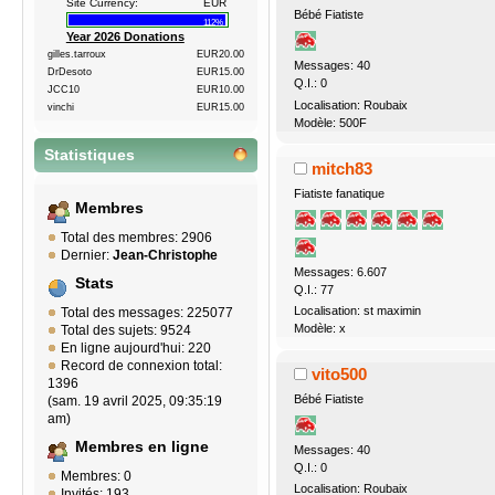
Site Currency:
EUR
Bébé Fiatiste
112%
Year 2026 Donations
gilles.tarroux
EUR20.00
Messages: 40
DrDesoto
EUR15.00
Q.I.: 0
JCC10
EUR10.00
Localisation: Roubaix
vinchi
EUR15.00
Modèle: 500F
Statistiques
mitch83
Fiatiste fanatique
Membres
Total des membres: 2906
Dernier:
Jean-Christophe
Messages: 6.607
Stats
Q.I.: 77
Localisation: st maximin
Total des messages: 225077
Modèle: x
Total des sujets: 9524
En ligne aujourd'hui: 220
Record de connexion total:
vito500
1396
Bébé Fiatiste
(sam. 19 avril 2025, 09:35:19
am)
Membres en ligne
Messages: 40
Q.I.: 0
Membres: 0
Localisation: Roubaix
Invités: 193