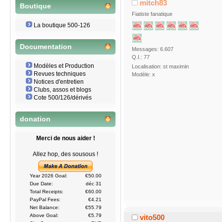
mitch83
Boutique
Fiatiste fanatique
La boutique 500-126
Documentation
Messages: 6.607
Q.I.: 77
Modèles et Production
Localisation: st maximin
Revues techniques
Modèle: x
Notices d'entretien
Clubs, assos et blogs
Cote 500/126/dérivés
donation
Merci de nous aider !
Allez hop, des sousous !
Year 2026 Goal:
€50.00
Due Date:
déc 31
Total Receipts:
€60.00
PayPal Fees:
€4.21
Net Balance:
€55.79
Above Goal:
€5.79
vito500