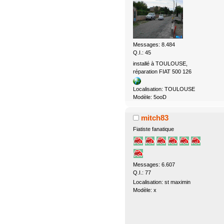
Messages: 8.484
Q.I.: 45
installé à TOULOUSE,
réparation FIAT 500 126
Localisation: TOULOUSE
Modèle: 5ooD
mitch83
Fiatiste fanatique
Messages: 6.607
Q.I.: 77
Localisation: st maximin
Modèle: x