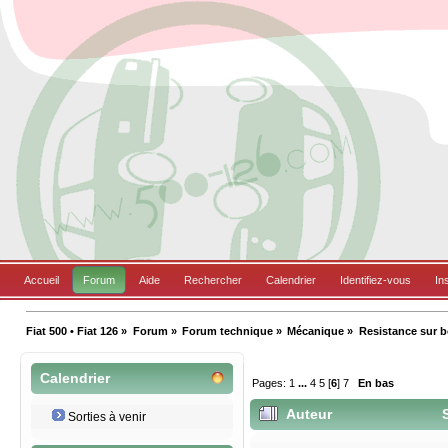
Accueil
Forum
Aide
Rechercher
Calendrier
Identifiez-vous
In
Fiat 500 • Fiat 126
»
Forum
»
Forum technique
»
Mécanique
»
Resistance sur 
Calendrier
Pages:
1
...
4
5
[
6
]
7
En bas
Auteur
S
Sorties à venir