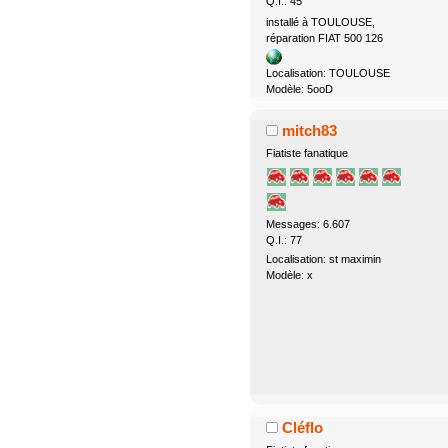
Q.I.: 45
installé à TOULOUSE,
réparation FIAT 500 126
Localisation: TOULOUSE
Modèle: 5ooD
mitch83
Fiatiste fanatique
Messages: 6.607
Q.I.: 77
Localisation: st maximin
Modèle: x
Cléflo