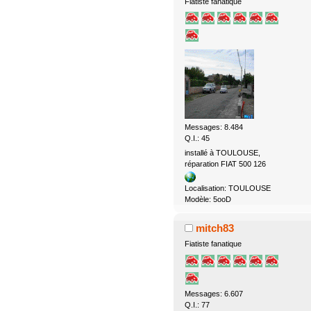
Fiatiste fanatique
Messages: 8.484
Q.I.: 45
installé à TOULOUSE,
réparation FIAT 500 126
Localisation: TOULOUSE
Modèle: 5ooD
mitch83
Fiatiste fanatique
Messages: 6.607
Q.I.: 77