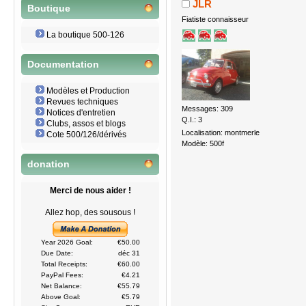
JLR
Boutique
Fiatiste connaisseur
La boutique 500-126
Documentation
Modèles et Production
Revues techniques
Messages: 309
Notices d'entretien
Q.I.: 3
Clubs, assos et blogs
Localisation: montmerle
Cote 500/126/dérivés
Modèle: 500f
donation
Merci de nous aider !
Allez hop, des sousous !
Year 2026 Goal:
€50.00
Due Date:
déc 31
Total Receipts:
€60.00
PayPal Fees:
€4.21
Net Balance:
€55.79
Above Goal:
€5.79