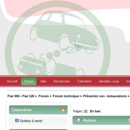
Accueil
Forum
Aide
Rechercher
Calendrier
Identifiez-vous
In
Fiat 500 • Fiat 126
»
Forum
»
Forum technique
»
Présentez vos  restaurations
»
Calendrier
Pages: [
1
]
En bas
Auteur
S
Sorties à venir