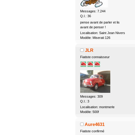
Messages: 7.244
Q.I.: 36
pense avant de parler et lis
avant de penser !
Localisation: Saint Jean Nivers
Modèle: Miserati 126
JLR
Fiatiste connaisseur
Messages: 309
Q.I.: 3
Localisation: montmerle
Modèle: 500f
Aure4631
Fiatiste confirmé