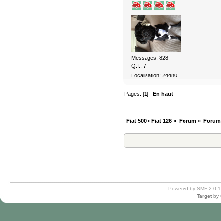
Messages: 828
Q.I.: 7
Localisation: 24480
Pages: [
1
]
En haut
Fiat 500 • Fiat 126
»
Forum
»
Forum
Powered by SMF 2.0.1
Target
by