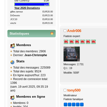
Site Currency:
EUR
112%
Year 2026 Donations
gilles.tarroux
EUR20.00
DrDesoto
EUR15.00
JCC10
EUR10.00
vinchi
EUR15.00
Andr006
Statistiques
Fiatiste expert
Membres
Total des membres: 2906
Dernier:
Jean-Christophe
Stats
Messages: 2.731
Total des messages: 225089
Q.I.: 19
Total des sujets: 9524
Modèle: 500F
En ligne aujourd'hui: 223
Record de connexion total:
1396
(sam. 19 avril 2025, 09:35:19
tony500
am)
Modérateur
Membres en ligne
Fiatiste fanatique
Membres: 0
Invités: 204