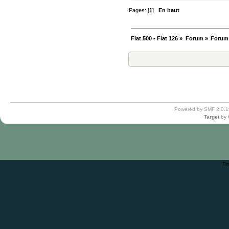
Pages: [
1
]
En haut
Fiat 500 • Fiat 126
»
Forum
»
Forum
Powered by SMF 2.0.1
Target
by
Ti