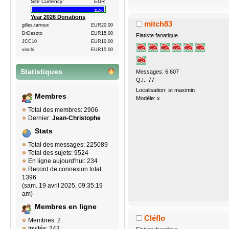
Site Currency:
EUR
112%
Year 2026 Donations
mitch83
gilles.tarroux
EUR20.00
DrDesoto
EUR15.00
Fiatiste fanatique
JCC10
EUR10.00
vinchi
EUR15.00
Statistiques
Messages: 6.607
Q.I.: 77
Localisation: st maximin
Membres
Modèle: x
Total des membres: 2906
Dernier:
Jean-Christophe
Stats
Total des messages: 225089
Total des sujets: 9524
En ligne aujourd'hui: 234
Record de connexion total:
1396
(sam. 19 avril 2025, 09:35:19
am)
Membres en ligne
Cléflo
Membres: 2
Invités: 243