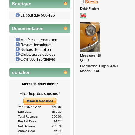
Stesis
Boutique
Bébé Fiatiste
La boutique 500-126
Documentation
Modèles et Production
Revues techniques
Notices d'entretien
Clubs, assos et blogs
Messages: 19
Cote 500/126/dérivés
Q.I.: 1
Localisation: Puget 84360
Modèle: 500F
donation
Merci de nous aider !
Allez hop, des sousous !
Year 2026 Goal:
€50.00
Due Date:
déc 31
Total Receipts:
€60.00
PayPal Fees:
€4.21
Net Balance:
€55.79
Above Goal:
€5.79