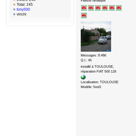
Fiatiste fanatique
Total: 245
tony500
vinchi
Messages: 8.486
Q.I.: 45
installé à TOULOUSE,
réparation FIAT 500 126
Localisation: TOULOUSE
Modèle: 5ooD