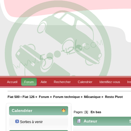
Accueil
Forum
Aide
Rechercher
Calendrier
Identifiez-vous
In
Fiat 500 • Fiat 126
»
Forum
»
Forum technique
»
Mécanique
»
Resto Pivot
Calendrier
Pages: [
1
]
En bas
Auteur
S
Sorties à venir