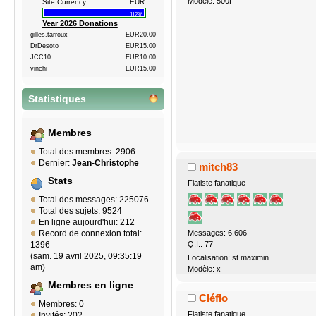
Modèle: 500F
Site Currency:
EUR
112%
Year 2026 Donations
gilles.tarroux
EUR20.00
DrDesoto
EUR15.00
JCC10
EUR10.00
vinchi
EUR15.00
Statistiques
Membres
Total des membres: 2906
Dernier:
Jean-Christophe
mitch83
Stats
Fiatiste fanatique
Total des messages: 225076
Total des sujets: 9524
En ligne aujourd'hui: 212
Messages: 6.606
Record de connexion total:
Q.I.: 77
1396
(sam. 19 avril 2025, 09:35:19
Localisation: st maximin
am)
Modèle: x
Membres en ligne
Cléflo
Membres: 0
Fiatiste fanatique
Invités: 202