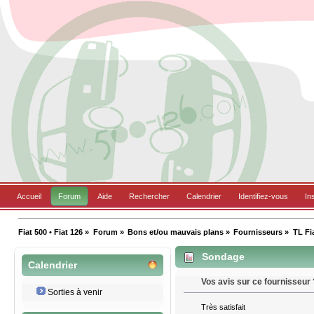
Accueil
Forum
Aide
Rechercher
Calendrier
Identifiez-vous
In
Fiat 500 • Fiat 126
»
Forum
»
Bons et/ou mauvais plans
»
Fournisseurs
»
TL Fi
Sondage
Calendrier
Vos avis sur ce fournisseur 
Sorties à venir
Très satisfait