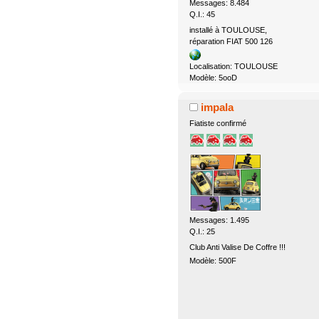
Messages: 8.484
Q.I.: 45
installé à TOULOUSE,
réparation FIAT 500 126
Localisation: TOULOUSE
Modèle: 5ooD
impala
Fiatiste confirmé
Messages: 1.495
Q.I.: 25
Club Anti Valise De Coffre !!!
Modèle: 500F