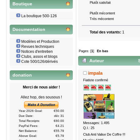
Plutôt satisfait
Boutique
Plutôt mécontent
La boutique 500-126
Très mécontent
Documentation
Total des votants:
1
Modèles et Production
Revues techniques
Pages: [
1
]
En bas
Notices d'entretien
Clubs, assos et blogs
Auteur
S
Cote 500/126/dérivés
impala
donation
Fiatiste confirmé
Merci de nous aider !
Allez hop, des sousous !
Year 2026 Goal:
€50.00
Due Date:
déc 31
Total Receipts:
€60.00
Messages: 1.495
PayPal Fees:
€4.21
Q.I.: 25
Net Balance:
€55.79
Club Anti Valise De Coffre !!!
Above Goal:
€5.79