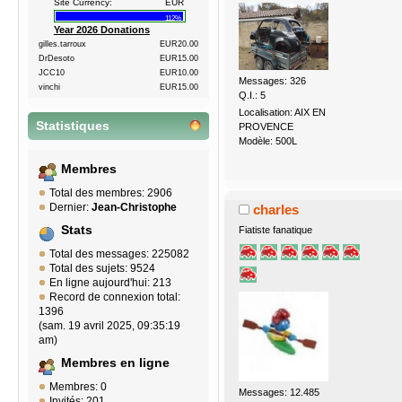
Site Currency:
EUR
112%
Year 2026 Donations
gilles.tarroux
EUR20.00
DrDesoto
EUR15.00
JCC10
EUR10.00
Messages: 326
vinchi
EUR15.00
Q.I.: 5
Localisation: AIX EN
Statistiques
PROVENCE
Modèle: 500L
Membres
Total des membres: 2906
Dernier:
Jean-Christophe
charles
Stats
Fiatiste fanatique
Total des messages: 225082
Total des sujets: 9524
En ligne aujourd'hui: 213
Record de connexion total:
1396
(sam. 19 avril 2025, 09:35:19
am)
Membres en ligne
Membres: 0
Messages: 12.485
Invités: 201