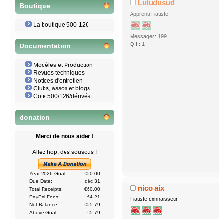
Luludusud
Boutique
Apprenti Fiatiste
La boutique 500-126
Messages: 199
Q.I.: 1
Documentation
Modèles et Production
Revues techniques
Notices d'entretien
Clubs, assos et blogs
Cote 500/126/dérivés
donation
Merci de nous aider !
Allez hop, des sousous !
Year 2026 Goal:
€50.00
Due Date:
déc 31
nico aix
Total Receipts:
€60.00
PayPal Fees:
€4.21
Fiatiste connaisseur
Net Balance:
€55.79
Above Goal:
€5.79