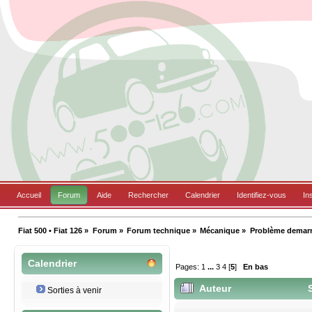
Accueil
Forum
Aide
Rechercher
Calendrier
Identifiez-vous
In
Fiat 500 • Fiat 126
»
Forum
»
Forum technique
»
Mécanique
»
Problème demarra
Calendrier
Pages:
1
...
3
4
[
5
]
En bas
Auteur
S
Sorties à venir