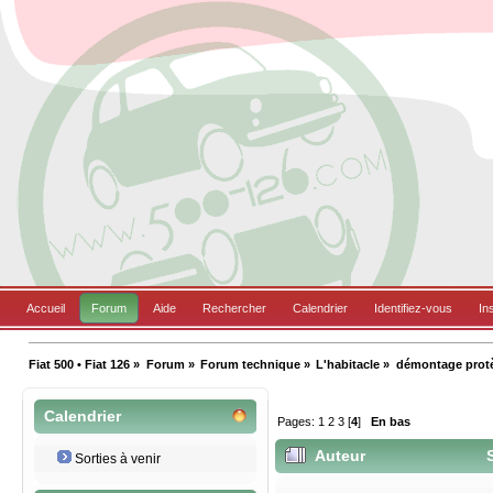
Accueil
Forum
Aide
Rechercher
Calendrier
Identifiez-vous
In
Fiat 500 • Fiat 126
»
Forum
»
Forum technique
»
L'habitacle
»
démontage protè
Calendrier
Pages:
1
2
3
[
4
]
En bas
Auteur
S
Sorties à venir