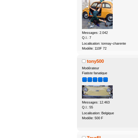
Messages: 2.042
Q.I.: 7
Localisation: tonnay-charente
Modèle: 110F 72
tony500
Modérateur
Fiatiste fanatique
Messages: 12.463
Q.I.: 55
Localisation: Belgique
Modèle: 500 F
TourFL