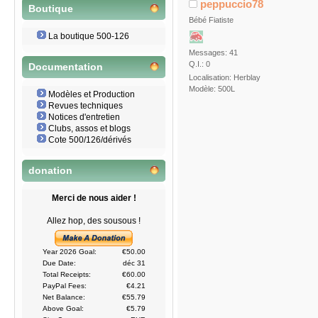
peppuccio78
Boutique
Bébé Fiatiste
La boutique 500-126
Messages: 41
Q.I.: 0
Documentation
Localisation: Herblay
Modèle: 500L
Modèles et Production
Revues techniques
Notices d'entretien
Clubs, assos et blogs
Cote 500/126/dérivés
donation
Merci de nous aider !
Allez hop, des sousous !
Year 2026 Goal:
€50.00
Due Date:
déc 31
Total Receipts:
€60.00
PayPal Fees:
€4.21
Net Balance:
€55.79
Above Goal:
€5.79