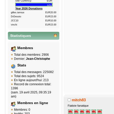
Site Currency:
EUR
112%
Year 2026 Donations
gilles.tarroux
EUR20.00
DrDesoto
EUR15.00
JCC10
EUR10.00
vinchi
EUR15.00
Statistiques
Membres
Total des membres: 2906
Dernier:
Jean-Christophe
Stats
Total des messages: 225082
Total des sujets: 9524
En ligne aujourd'hui: 213
Record de connexion total:
1396
(sam. 19 avril 2025, 09:35:19
am)
mitch83
Membres en ligne
Fiatiste fanatique
Membres: 0
Invités: 203