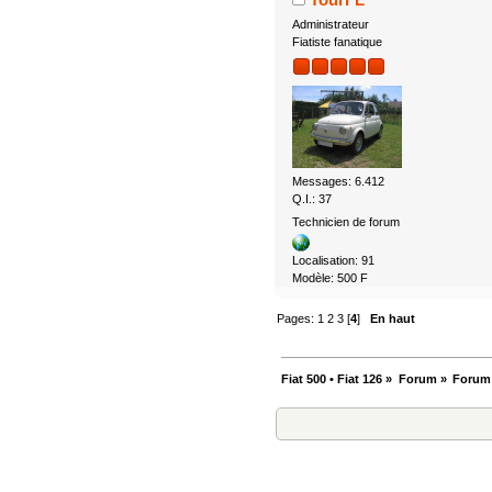
Administrateur
Fiatiste fanatique
Messages: 6.412
Q.I.: 37
Technicien de forum
Localisation: 91
Modèle: 500 F
Pages:
1
2
3
[
4
]
En haut
Fiat 500 • Fiat 126
»
Forum
»
Forum