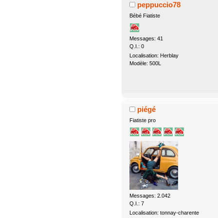
peppuccio78
Bébé Fiatiste
Messages: 41
Q.I.: 0
Localisation: Herblay
Modèle: 500L
piégé
Fiatiste pro
Messages: 2.042
Q.I.: 7
Localisation: tonnay-charente