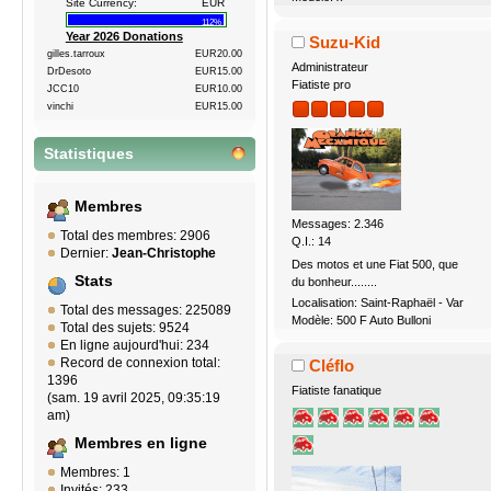
Site Currency:
EUR
112%
Year 2026 Donations
Suzu-Kid
gilles.tarroux
EUR20.00
Administrateur
DrDesoto
EUR15.00
Fiatiste pro
JCC10
EUR10.00
vinchi
EUR15.00
Statistiques
Membres
Messages: 2.346
Total des membres: 2906
Q.I.: 14
Dernier:
Jean-Christophe
Des motos et une Fiat 500, que
Stats
du bonheur........
Localisation: Saint-Raphaël - Var
Total des messages: 225089
Modèle: 500 F Auto Bulloni
Total des sujets: 9524
En ligne aujourd'hui: 234
Record de connexion total:
Cléflo
1396
Fiatiste fanatique
(sam. 19 avril 2025, 09:35:19
am)
Membres en ligne
Membres: 1
Invités: 233