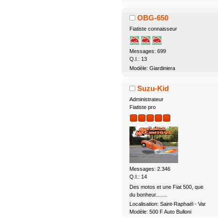
OBG-650
Fiatiste connaisseur
Messages: 699
Q.I.: 13
Modèle: Giardiniera
Suzu-Kid
Administrateur
Fiatiste pro
Messages: 2.346
Q.I.: 14
Des motos et une Fiat 500, que
du bonheur........
Localisation: Saint-Raphaël - Var
Modèle: 500 F Auto Bulloni