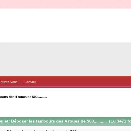
scrivez-vous
Contact
urs des 4 roues de 500...........
ujet: Déposer les tambours des 4 roues de 500........... (Lu 3471 fo