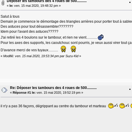
Déposer les tambours des 4 roues de 500...........
«
le:
ven. 15 mai 2020, 19:48:32 pm »
Salut à tous
Demain je commence le démontage des triangles arrières pour porter tout à sabler l
Des astuces pour tout désassembler???????
Idem pour l'avant des astuces?????
J'ai retiré les 4 boulons sur le tambour, et rien ne vient............
Pour les axes des supports, les caoutchouc sont pourris, je veux aussi virer tout ça, un
D'avance merci de vos tuyaux...........
«
Modifié: ven. 15 mai 2020, 19:53:34 pm par Suzu-Kid
»
Re: Déposer les tambours des 4 roues de 500...........
«
Réponse #1 le:
ven. 15 mai 2020, 19:52:19 pm »
il n'y a pas 36 façons, dégrippant au centre du tambour et marteau