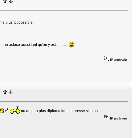
e plus tôt possible.
e astuce aussi tant qu'on y est.............
IP archivée
ou un peu plus diplomatique la presse si tu as
IP archivée