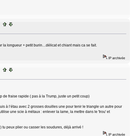
la longueur + petit burin....délicat et chiant mais ca se fait.
IP archivée
de fraise rapide ( pas à la Trump, juste un petit coup)
s à l’étau avec 2 grosses douilles une pour tenir le triangle un autre pour
utilise une scie à métaux : enlever la lame, la mettre dans le 'trou' et
xé) tu peux plier ou casser les soudures, déjà arrivé !
IP archivée