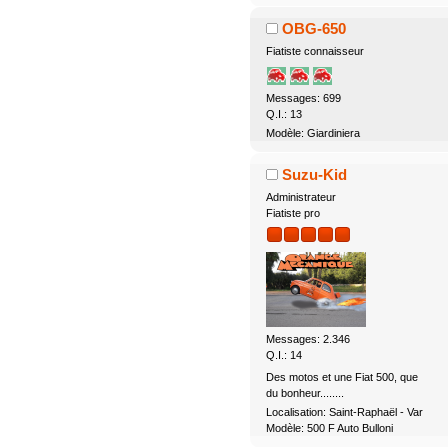
OBG-650
Fiatiste connaisseur
Messages: 699
Q.I.: 13
Modèle: Giardiniera
Suzu-Kid
Administrateur
Fiatiste pro
Messages: 2.346
Q.I.: 14
Des motos et une Fiat 500, que
du bonheur........
Localisation: Saint-Raphaël - Var
Modèle: 500 F Auto Bulloni