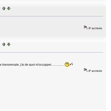
IP archivée
ansversale, j'ai de quoi m'occupper.................
IP archivée