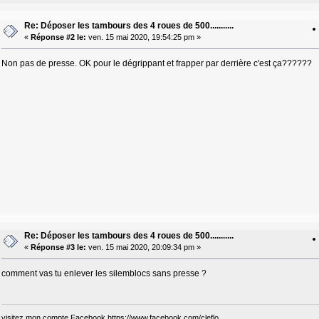
Re: Déposer les tambours des 4 roues de 500...........
«
Réponse #2 le:
ven. 15 mai 2020, 19:54:25 pm »
Non pas de presse. OK pour le dégrippant et frapper par derrière c'est ça??????
Re: Déposer les tambours des 4 roues de 500...........
«
Réponse #3 le:
ven. 15 mai 2020, 20:09:34 pm »
comment vas tu enlever les silemblocs sans presse ?
visitez mon compte Facebook
https://www.facebook.com/cleflo