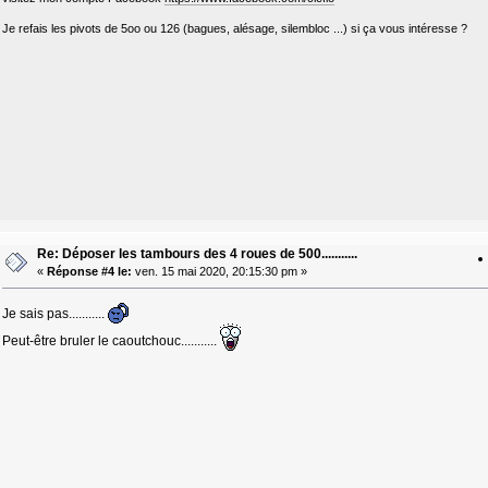
Je refais les pivots de 5oo ou 126 (bagues, alésage, silembloc ...) si ça vous intéresse ?
Re: Déposer les tambours des 4 roues de 500...........
«
Réponse #4 le:
ven. 15 mai 2020, 20:15:30 pm »
Je sais pas...........
Peut-être bruler le caoutchouc...........