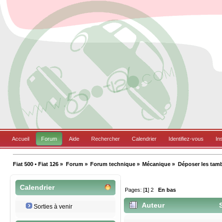
Accueil
Forum
Aide
Rechercher
Calendrier
Identifiez-vous
In
Fiat 500 • Fiat 126
»
Forum
»
Forum technique
»
Mécanique
»
Déposer les tambo
Calendrier
Pages: [
1
]
2
En bas
Auteur
S
Sorties à venir