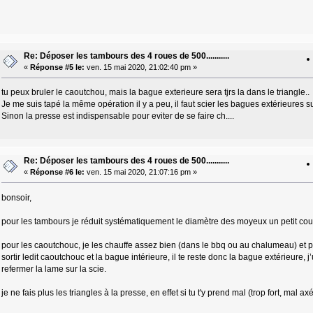
Re: Déposer les tambours des 4 roues de 500...........
«
Réponse #5 le:
ven. 15 mai 2020, 21:02:40 pm »
tu peux bruler le caoutchou, mais la bague exterieure sera tjrs la dans le triangle..
Je me suis tapé la même opération il y a peu, il faut scier les bagues extérieures sur 
Sinon la presse est indispensable pour eviter de se faire ch....
Re: Déposer les tambours des 4 roues de 500...........
«
Réponse #6 le:
ven. 15 mai 2020, 21:07:16 pm »
bonsoir,
pour les tambours je réduit systématiquement le diamètre des moyeux un petit coup 
pour les caoutchouc, je les chauffe assez bien (dans le bbq ou au chalumeau) et pui
sortir ledit caoutchouc et la bague intérieure, il te reste donc la bague extérieure, j’
refermer la lame sur la scie.
je ne fais plus les triangles à la presse, en effet si tu t'y prend mal (trop fort, mal a