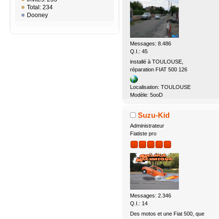
Total: 234
Dooney
Messages: 8.486
Q.I.: 45
installé à TOULOUSE,
réparation FIAT 500 126
Localisation: TOULOUSE
Modèle: 5ooD
Suzu-Kid
Administrateur
Fiatiste pro
Messages: 2.346
Q.I.: 14
Des motos et une Fiat 500, que