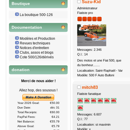
Suzu-Kid
Boutique
Administrateur
Fiatiste pro
La boutique 500-126
Documentation
Modèles et Production
Revues techniques
Notices d'entretien
Messages: 2.346
Clubs, assos et blogs
Q.I.: 14
Cote 500/126/dérivés
Des motos et une Fiat 500, que
du bonheur........
donation
Localisation: Saint-Raphaël - Var
Modèle: 500 F Auto Bulloni
Merci de nous aider !
mitch83
Allez hop, des sousous !
Fiatiste fanatique
Year 2026 Goal:
€50.00
Due Date:
déc 31
Total Receipts:
€60.00
Messages: 6.607
PayPal Fees:
€4.21
Q.I.: 77
Net Balance:
€55.79
Localisation: st maximin
Above Goal:
€5.79
Modèle: x