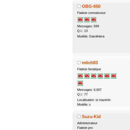
OBG-650
Fiatiste connaisseur
Messages: 699
Q.I.: 13
Modèle: Giardiniera
mitch83
Fiatiste fanatique
Messages: 6.607
Q.I.: 77
Localisation: st maximin
Modèle: x
Suzu-Kid
Administrateur
Fiatiste pro