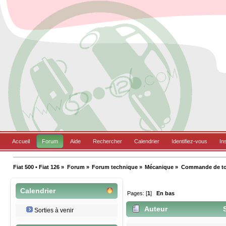
Accueil
Forum
Aide
Rechercher
Calendrier
Identifiez-vous
In
Fiat 500 • Fiat 126
»
Forum
»
Forum technique
»
Mécanique
»
Commande de tout 
Calendrier
Pages: [
1
]
En bas
Auteur
S
Sorties à venir