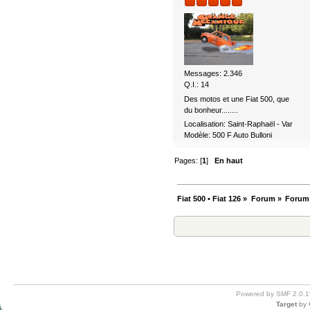
Messages: 2.346
Q.I.: 14
Des motos et une Fiat 500, que
du bonheur........
Localisation: Saint-Raphaël - Var
Modèle: 500 F Auto Bulloni
Pages: [
1
]
En haut
Fiat 500 • Fiat 126
»
Forum
»
Forum
Powered by SMF 2.0.1
Target
by