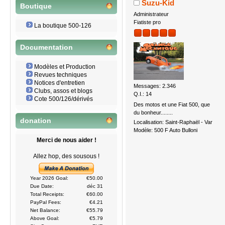
Suzu-Kid
Boutique
Administrateur
Fiatiste pro
La boutique 500-126
Documentation
Modèles et Production
Revues techniques
Notices d'entretien
Messages: 2.346
Clubs, assos et blogs
Q.I.: 14
Cote 500/126/dérivés
Des motos et une Fiat 500, que
du bonheur........
donation
Localisation: Saint-Raphaël - Var
Modèle: 500 F Auto Bulloni
Merci de nous aider !
Allez hop, des sousous !
Year 2026 Goal:
€50.00
Due Date:
déc 31
Total Receipts:
€60.00
PayPal Fees:
€4.21
Net Balance:
€55.79
Above Goal:
€5.79