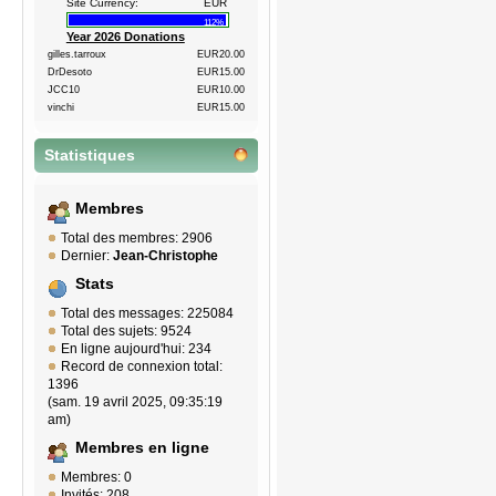
Site Currency:
EUR
112%
Year 2026 Donations
gilles.tarroux
EUR20.00
DrDesoto
EUR15.00
JCC10
EUR10.00
vinchi
EUR15.00
Statistiques
Membres
Total des membres: 2906
Dernier:
Jean-Christophe
Stats
Total des messages: 225084
Total des sujets: 9524
En ligne aujourd'hui: 234
Record de connexion total:
1396
(sam. 19 avril 2025, 09:35:19
am)
Membres en ligne
Membres: 0
Invités: 208