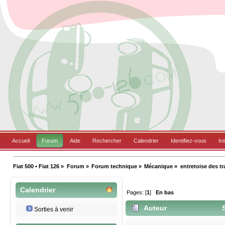
Accueil
Forum
Aide
Rechercher
Calendrier
Identifiez-vous
In
Fiat 500 • Fiat 126
»
Forum
»
Forum technique
»
Mécanique
»
entretoise des tra
Calendrier
Pages: [
1
]
En bas
Auteur
S
Sorties à venir