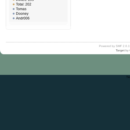
Total: 202
Tomas
Dooney
Andr006
Powered by SMF 2.0.1
Target
by
Ti