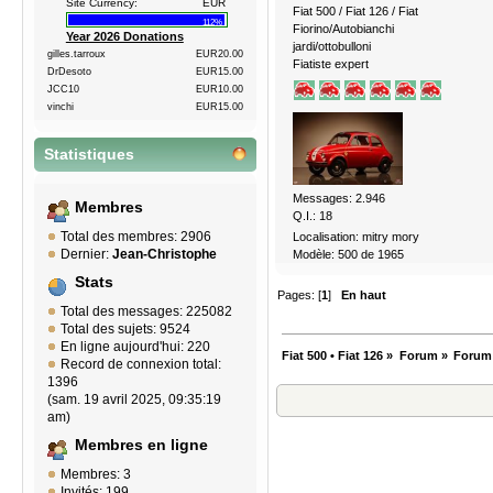
Site Currency:
EUR
Fiat 500 / Fiat 126 / Fiat
112%
Fiorino/Autobianchi
Year 2026 Donations
jardi/ottobulloni
gilles.tarroux
EUR20.00
Fiatiste expert
DrDesoto
EUR15.00
JCC10
EUR10.00
vinchi
EUR15.00
Statistiques
Messages: 2.946
Membres
Q.I.: 18
Total des membres: 2906
Localisation: mitry mory
Dernier:
Jean-Christophe
Modèle: 500 de 1965
Stats
Pages: [
1
]
En haut
Total des messages: 225082
Total des sujets: 9524
En ligne aujourd'hui: 220
Fiat 500 • Fiat 126
»
Forum
»
Forum
Record de connexion total:
1396
(sam. 19 avril 2025, 09:35:19
am)
Membres en ligne
Membres: 3
Invités: 199