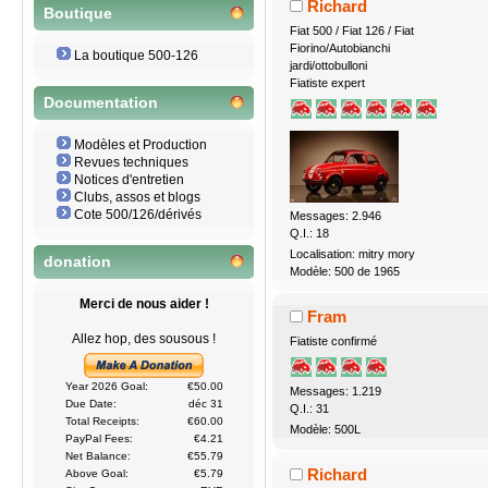
Richard
Boutique
Fiat 500 / Fiat 126 / Fiat
Fiorino/Autobianchi
La boutique 500-126
jardi/ottobulloni
Fiatiste expert
Documentation
Modèles et Production
Revues techniques
Notices d'entretien
Clubs, assos et blogs
Cote 500/126/dérivés
Messages: 2.946
Q.I.: 18
Localisation: mitry mory
donation
Modèle: 500 de 1965
Merci de nous aider !
Fram
Allez hop, des sousous !
Fiatiste confirmé
Year 2026 Goal:
€50.00
Messages: 1.219
Due Date:
déc 31
Q.I.: 31
Total Receipts:
€60.00
Modèle: 500L
PayPal Fees:
€4.21
Net Balance:
€55.79
Richard
Above Goal:
€5.79