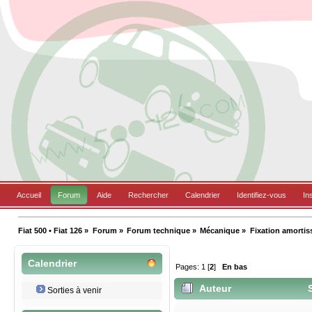
Accueil
Forum
Aide
Rechercher
Calendrier
Identifiez-vous
In
Fiat 500 • Fiat 126
»
Forum
»
Forum technique
»
Mécanique
»
Fixation amortis
Calendrier
Pages:
1
[
2
]
En bas
Auteur
S
Sorties à venir