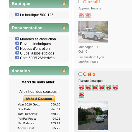
Cinzia01
Boutique
Apprenti Fiatiste
La boutique 500-126
Documentation
Modèles et Production
Revues techniques
Messages: 112
Notices d'entretien
Q.I.: 0
Clubs, assos et blogs
Localisation: Lyon
Cote 500/126/dérivés
Modèle: 500R
donation
Cléflo
Fiatiste fanatique
Merci de nous aider !
Allez hop, des sousous !
Year 2026 Goal:
€50.00
Due Date:
déc 31
Total Receipts:
€60.00
PayPal Fees:
€4.21
Net Balance:
€55.79
Above Goal:
€5.79