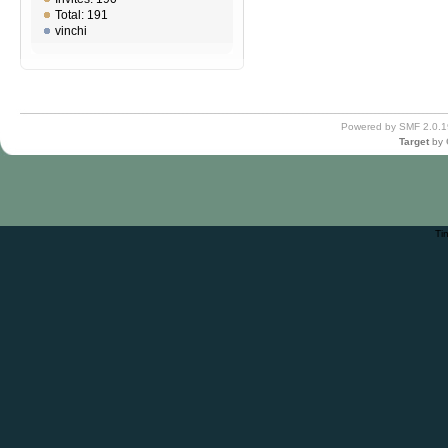
Total: 191
vinchi
Powered by SMF 2.0.1
Target
by
Ti