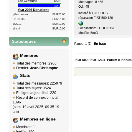
Site Currency:
EUR
Messages: 8.485
Q.I.: 45
112%
Year 2026 Donations
installé à TOULOUSE,
gilles.tarroux
EUR20.00
réparation FIAT 500 126
DrDesoto
EUR15.00
JCC10
EUR10.00
Localisation: TOULOUSE
vinchi
EUR15.00
Modèle: 5ooD
Statistiques
Pages:
1
[
2
]
En haut
Membres
Fiat 500 • Fiat 126
»
Forum
»
Forum
Total des membres: 2906
Dernier:
Jean-Christophe
Stats
Total des messages: 225079
Total des sujets: 9524
En ligne aujourd'hui: 220
Record de connexion total:
1396
(sam. 19 avril 2025, 09:35:19
am)
Membres en ligne
Membres: 1
Invités: 190