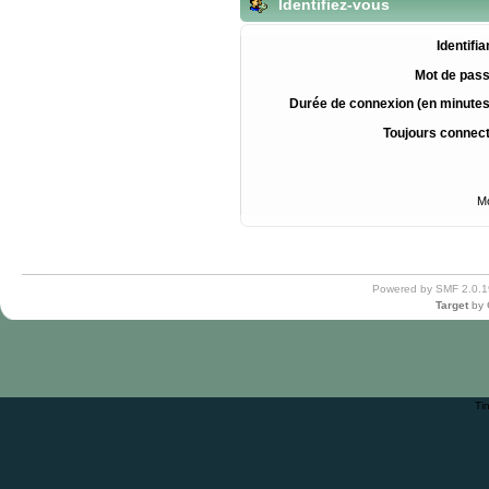
Identifiez-vous
Identifia
Mot de pass
Durée de connexion (en minutes
Toujours connec
Mo
Powered by SMF 2.0.1
Target
by
Ti