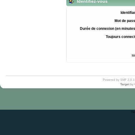
Identifiez-vous
Identifia
Mot de pass
Durée de connexion (en minutes
Toujours connec
Mo
Powered by SMF 2.0.1
Target
by
Ti