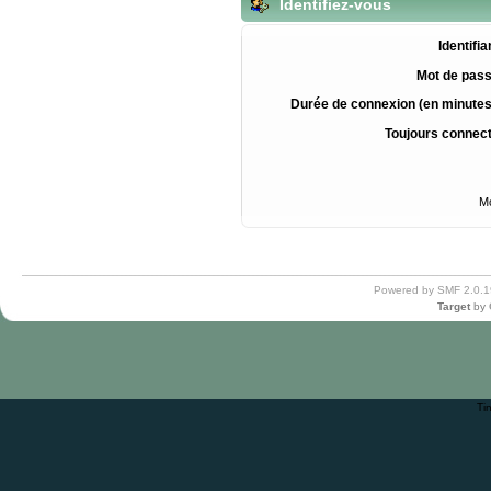
Identifiez-vous
Identifia
Mot de pass
Durée de connexion (en minutes
Toujours connec
Mo
Powered by SMF 2.0.1
Target
by
Ti