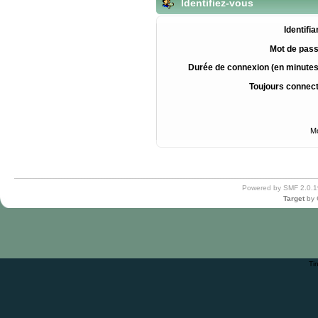
Identifiez-vous
Identifia
Mot de pass
Durée de connexion (en minutes
Toujours connec
Mo
Powered by SMF 2.0.1
Target
by
Ti