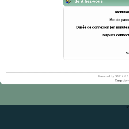
Identifiez-vous
Identifia
Mot de pass
Durée de connexion (en minutes
Toujours connec
Mo
Powered by SMF 2.0.1
Target
by
Ti