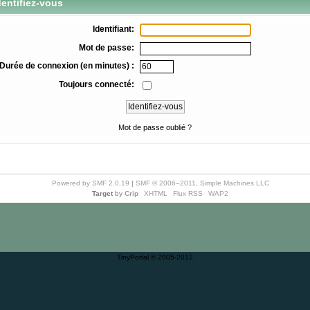
entifiez-vous
Identifiant:
Mot de passe:
Durée de connexion (en minutes) :
Toujours connecté:
Mot de passe oublié ?
Powered by SMF 2.0.19
|
SMF © 2006–2011, Simple Machines LLC
Target
by
Crip
XHTML
Flux RSS
WAP2
TinyPortal
© 2005-2012