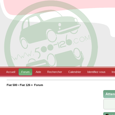
Accueil
Forum
Aide
Rechercher
Calendrier
Identifiez-vous
In
Fiat 500 • Fiat 126
»
Forum
Atten