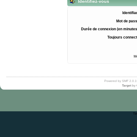
Identifiez-vous
Identifia
Mot de pass
Durée de connexion (en minutes
Toujours connec
Mo
Powered by SMF 2.0.1
Target
by
Ti