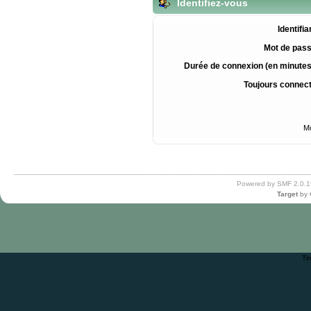
Identifiez-vous
Identifia
Mot de pass
Durée de connexion (en minutes
Toujours connec
Mo
Powered by SMF 2.0.1
Target
by
Ti