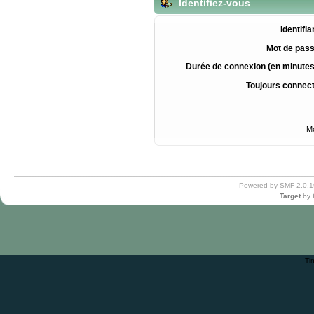
Identifiez-vous
Identifia
Mot de pass
Durée de connexion (en minutes
Toujours connec
Mo
Powered by SMF 2.0.1
Target
by
Ti