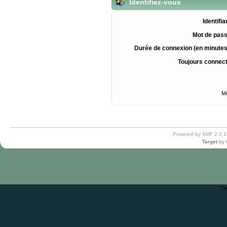
Identifiez-vous
Identifia
Mot de pass
Durée de connexion (en minutes
Toujours connec
Mo
Powered by SMF 2.0.1
Target
by
Ti