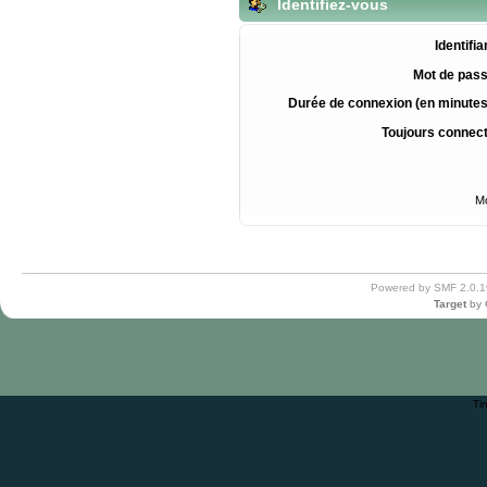
Identifiez-vous
Identifia
Mot de pass
Durée de connexion (en minutes
Toujours connec
Mo
Powered by SMF 2.0.1
Target
by
Ti