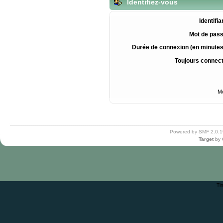
Identifiez-vous
Identifia
Mot de pass
Durée de connexion (en minutes
Toujours connec
Mo
Powered by SMF 2.0.1
Target
by
Ti