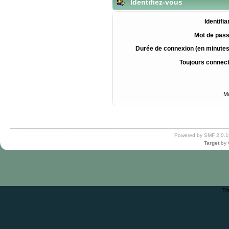
Identifiez-vous
Identifia
Mot de pass
Durée de connexion (en minutes
Toujours connec
Mo
Powered by SMF 2.0.1
Target
by
Ti