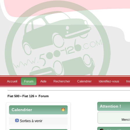
Accueil
Forum
Aide
Rechercher
Calendrier
Identifiez-vous
In
Fiat 500 • Fiat 126
»
Forum
Attention !
Calendrier
Merci
Sorties à venir