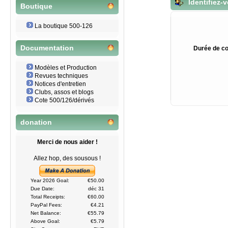
Identifiez-
Boutique
La boutique 500-126
Documentation
Durée de co
Modèles et Production
Revues techniques
Notices d'entretien
Clubs, assos et blogs
Cote 500/126/dérivés
donation
Merci de nous aider !
Allez hop, des sousous !
Year 2026 Goal:
€50.00
Due Date:
déc 31
Total Receipts:
€60.00
PayPal Fees:
€4.21
Net Balance:
€55.79
Above Goal:
€5.79