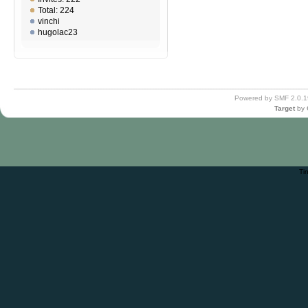
Total: 224
vinchi
hugolac23
Powered by SMF 2.0.1
Target
by
Ti