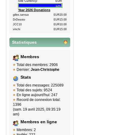
Site Currency:
EUR
112%
Year 2026 Donations
gilles.tarroux
EUR20.00
DrDesoto
EUR15.00
JCC10
EUR10.00
vinchi
EUR15.00
Statistiques
Membres
Total des membres: 2906
Dernier:
Jean-Christophe
Stats
Total des messages: 225089
Total des sujets: 9524
En ligne aujourd'hui: 247
Record de connexion total:
1396
(sam. 19 avril 2025, 09:35:19
am)
Membres en ligne
Membres: 2
Invités: 222