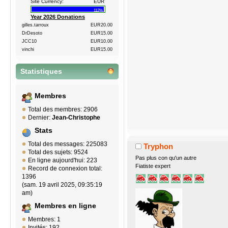
Site Currency:
EUR
112%
Year 2026 Donations
gilles.tarroux
EUR20.00
DrDesoto
EUR15.00
JCC10
EUR10.00
vinchi
EUR15.00
Statistiques
Membres
Total des membres: 2906
Dernier:
Jean-Christophe
Stats
Total des messages: 225083
Tryphon
Total des sujets: 9524
Pas plus con qu'un autre
En ligne aujourd'hui: 223
Fiatiste expert
Record de connexion total:
1396
(sam. 19 avril 2025, 09:35:19
am)
Membres en ligne
Membres: 1
Invités: 192