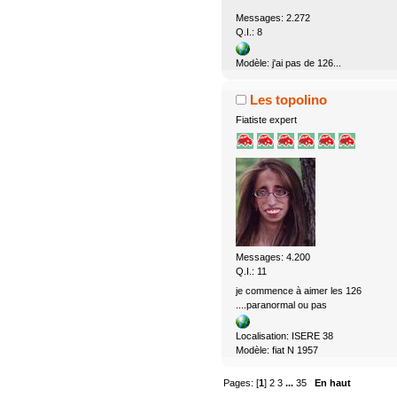
Messages: 2.272
Q.I.: 8
Modèle: j'ai pas de 126...
Les topolino
Fiatiste expert
Messages: 4.200
Q.I.: 11
je commence à aimer les 126
....paranormal ou pas
Localisation: ISERE 38
Modèle: fiat N 1957
Pages: [
1
]
2
3
...
35
En haut