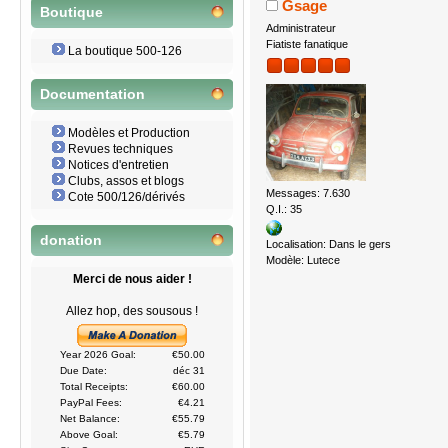
Gsage
Boutique
Administrateur
Fiatiste fanatique
La boutique 500-126
Documentation
Modèles et Production
Revues techniques
Notices d'entretien
Clubs, assos et blogs
Messages: 7.630
Cote 500/126/dérivés
Q.I.: 35
donation
Localisation: Dans le gers
Modèle: Lutece
Merci de nous aider !
Allez hop, des sousous !
Year 2026 Goal:
€50.00
Due Date:
déc 31
Total Receipts:
€60.00
PayPal Fees:
€4.21
Net Balance:
€55.79
Above Goal:
€5.79