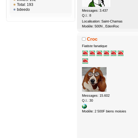
Total: 193
bdeedo
Messages: 3.437
Q.I.: 8
Localisation: Saint-Chamas
Modèle: 500N , EdenRoc
Croc
Fiatiste fanatique
Messages: 15.602
Q.I.: 30
Modèle: 2 500F biens moisies