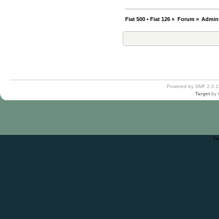
Fiat 500 • Fiat 126
»
Forum
»
Admini
Powered by SMF 2.0.1
Target
by
Ti