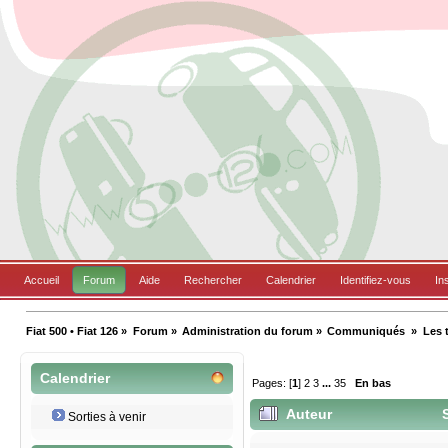
Accueil
Forum
Aide
Rechercher
Calendrier
Identifiez-vous
In
Fiat 500 • Fiat 126
»
Forum
»
Administration du forum
»
Communiqués 
»
Les 
Calendrier
Pages: [
1
]
2
3
...
35
En bas
Auteur
S
Sorties à venir