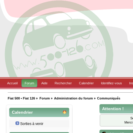
Accueil
Forum
Aide
Rechercher
Calendrier
Identifiez-vous
In
Fiat 500 • Fiat 126
»
Forum
»
Administration du forum
»
Communiqués 
Attention !
Calendrier
S
Merci
Sorties à venir