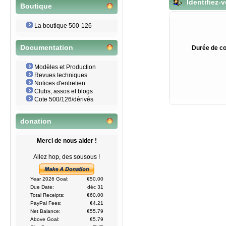
Identifiez-
Boutique
La boutique 500-126
Documentation
Durée de co
Modèles et Production
Revues techniques
Notices d'entretien
Clubs, assos et blogs
Cote 500/126/dérivés
donation
Merci de nous aider !
Allez hop, des sousous !
Year 2026 Goal:
€50.00
Due Date:
déc 31
Total Receipts:
€60.00
PayPal Fees:
€4.21
Net Balance:
€55.79
Above Goal:
€5.79