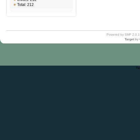
Total: 212
Powered by SMF 2.0.1
Target
by
Ti