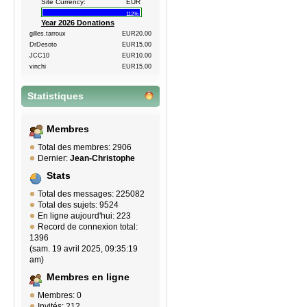
Site Currency:
EUR
112%
Year 2026 Donations
gilles.tarroux
EUR20.00
DrDesoto
EUR15.00
JCC10
EUR10.00
vinchi
EUR15.00
Statistiques
Membres
Total des membres: 2906
Dernier:
Jean-Christophe
Stats
Total des messages: 225082
Total des sujets: 9524
En ligne aujourd'hui: 223
Record de connexion total:
1396
(sam. 19 avril 2025, 09:35:19
am)
Membres en ligne
Membres: 0
Invités: 212