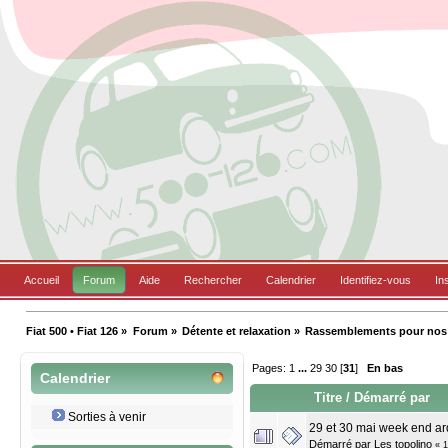
Accueil
Forum
Aide
Rechercher
Calendrier
Identifiez-vous
In
Fiat 500 • Fiat 126
»
Forum
»
Détente et relaxation
»
Rassemblements pour nos B
Pages:
1
...
29
30
[
31
]
En bas
Calendrier
Titre
/
Démarré par
Sorties à venir
29 et 30 mai week end ar
Démarré par
Les topolino
«
1