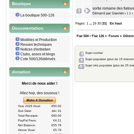
Boutique
sortie romaine des fiatou
Démarré par Giannini
«
1
2
»
La boutique 500-126
Pages:
1
...
29
30
[
31
]
En haut
Documentation
Fiat 500 • Fiat 126
»
Forum
»
Détent
Modèles et Production
Revues techniques
Notices d'entretien
Sujet normal
Clubs, assos et blogs
Cote 500/126/dérivés
Sujet populaire (plus de 15 interven
Sujet très populaire (plus de 25 int
donation
Merci de nous aider !
Allez hop, des sousous !
Year 2026 Goal:
€50.00
Due Date:
déc 31
Total Receipts:
€60.00
PayPal Fees:
€4.21
Net Balance:
€55.79
Above Goal:
€5.79