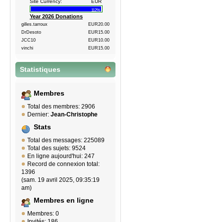
Site Currency:
EUR
112%
Year 2026 Donations
gilles.tarroux
EUR20.00
DrDesoto
EUR15.00
JCC10
EUR10.00
vinchi
EUR15.00
Statistiques
Membres
Total des membres: 2906
Dernier:
Jean-Christophe
Stats
Total des messages: 225089
Total des sujets: 9524
En ligne aujourd'hui: 247
Record de connexion total:
1396
(sam. 19 avril 2025, 09:35:19
am)
Membres en ligne
Membres: 0
Invités: 186