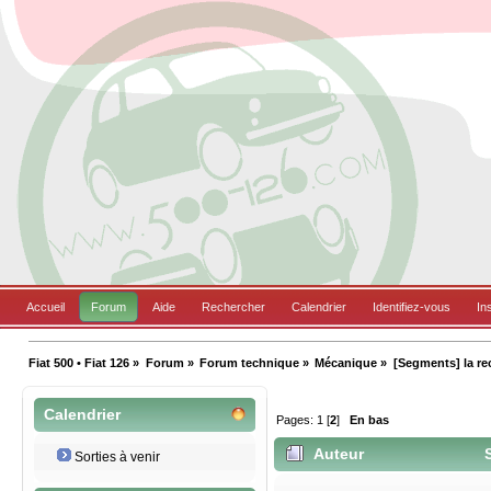
Accueil
Forum
Aide
Rechercher
Calendrier
Identifiez-vous
In
Fiat 500 • Fiat 126
»
Forum
»
Forum technique
»
Mécanique
»
[Segments] la r
Calendrier
Pages:
1
[
2
]
En bas
Auteur
S
Sorties à venir