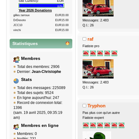
Site Currency:
EUR
112%
Year 2026 Donations
gilles.tarroux
EUR20.00
Messages: 2.483
DrDesoto
EUR15.00
Q.I.: 26
JCC10
EUR10.00
vinchi
EUR15.00
raf
Statistiques
Fiatiste pro
Membres
Total des membres: 2906
Dernier:
Jean-Christophe
Stats
Messages: 2.483
Q.I.: 26
Total des messages: 225089
Total des sujets: 9524
En ligne aujourd'hui: 247
Record de connexion total:
Tryphon
1396
(sam. 19 avril 2025, 09:35:19
Pas plus con qu'un autre
am)
Fiatiste expert
Membres en ligne
Membres: 0
Invités: 231