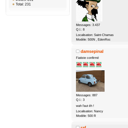
Total: 231
Messages: 3.437
Q.I.: 8
Localisation: Saint-Chamas
Modèle: 500N , EdenRoc
damsepinal
Fiatiste confirmé
Messages: 887
Q.I.: 3
wah l'aut éh !
Localisation: Nancy
Modèle: 500 R
raf