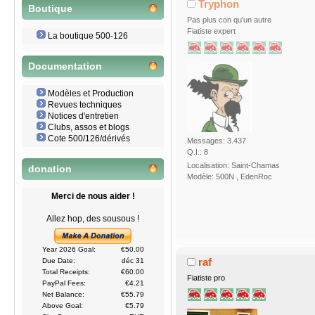
Tryphon
Boutique
Pas plus con qu'un autre
Fiatiste expert
La boutique 500-126
Documentation
Modèles et Production
Revues techniques
Notices d'entretien
Clubs, assos et blogs
Cote 500/126/dérivés
Messages: 3.437
Q.I.: 8
Localisation: Saint-Chamas
donation
Modèle: 500N , EdenRoc
Merci de nous aider !
Allez hop, des sousous !
Year 2026 Goal:
€50.00
raf
Due Date:
déc 31
Total Receipts:
€60.00
Fiatiste pro
PayPal Fees:
€4.21
Net Balance:
€55.79
Above Goal:
€5.79