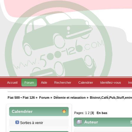
Accueil
Forum
Aide
Rechercher
Calendrier
Identifiez-vous
In
Fiat 500 • Fiat 126
»
Forum
»
Détente et relaxation
»
Bistrot,Café,Pub,Stuff,entr
Calendrier
Pages:
1
2
[
3
]
En bas
Auteur
S
Sorties à venir