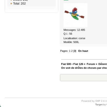
Total: 202
Messages: 12.485
Q.I.: 56
Localisation: corse
Modèle: 500L
Pages:
1
2
[
3
]
En haut
Fiat 500 • Fiat 126
»
Forum
»
Détent
On voit de drôles de choses par che
Powered by SMF 2.0.1
Target
by