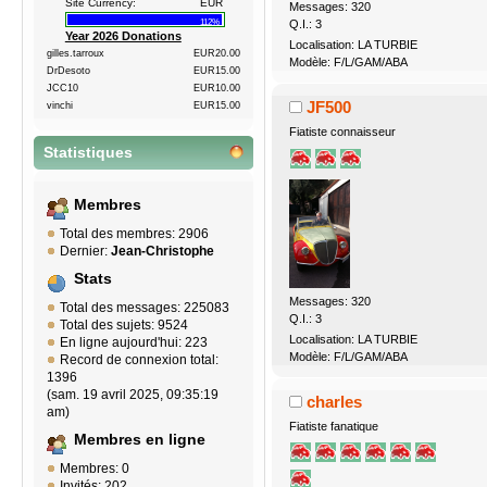
Site Currency:
EUR
Messages: 320
Q.I.: 3
112%
Year 2026 Donations
Localisation: LA TURBIE
gilles.tarroux
EUR20.00
Modèle: F/L/GAM/ABA
DrDesoto
EUR15.00
JCC10
EUR10.00
JF500
vinchi
EUR15.00
Fiatiste connaisseur
Statistiques
Membres
Total des membres: 2906
Dernier:
Jean-Christophe
Stats
Messages: 320
Total des messages: 225083
Q.I.: 3
Total des sujets: 9524
Localisation: LA TURBIE
En ligne aujourd'hui: 223
Modèle: F/L/GAM/ABA
Record de connexion total:
1396
(sam. 19 avril 2025, 09:35:19
charles
am)
Fiatiste fanatique
Membres en ligne
Membres: 0
Invités: 202