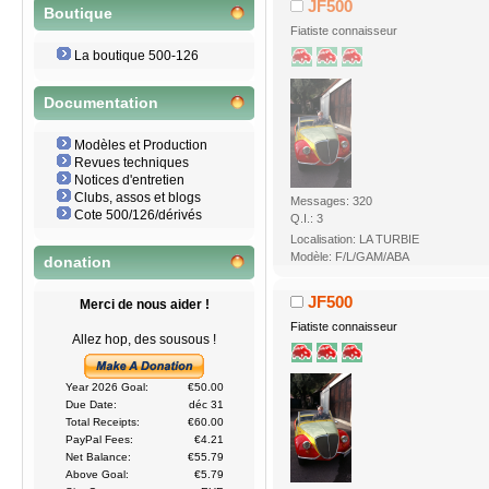
JF500
Boutique
Fiatiste connaisseur
La boutique 500-126
Documentation
Modèles et Production
Revues techniques
Notices d'entretien
Clubs, assos et blogs
Messages: 320
Cote 500/126/dérivés
Q.I.: 3
Localisation: LA TURBIE
Modèle: F/L/GAM/ABA
donation
JF500
Merci de nous aider !
Fiatiste connaisseur
Allez hop, des sousous !
Year 2026 Goal:
€50.00
Due Date:
déc 31
Total Receipts:
€60.00
PayPal Fees:
€4.21
Net Balance:
€55.79
Above Goal:
€5.79