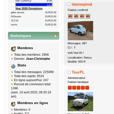
Site Currency:
EUR
damsepinal
112%
Year 2026 Donations
Fiatiste confirmé
gilles.tarroux
EUR20.00
DrDesoto
EUR15.00
JCC10
EUR10.00
vinchi
EUR15.00
Statistiques
Messages: 887
Q.I.: 3
Membres
wah l'aut éh !
Total des membres: 2906
Localisation: Nancy
Dernier:
Jean-Christophe
Modèle: 500 R
Stats
TourFL
Total des messages: 225089
Total des sujets: 9524
Administrateur
En ligne aujourd'hui: 247
Fiatiste fanatique
Record de connexion total:
1396
(sam. 19 avril 2025, 09:35:19
am)
Membres en ligne
Membres: 0
Invités: 211