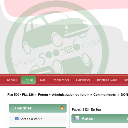
Accueil
Forum
Aide
Rechercher
Calendrier
Identifiez-vous
In
Fiat 500 • Fiat 126
»
Forum
»
Administration du forum
»
Communiqués 
»
DONA
Calendrier
Pages:
1
[
2
]
En bas
Auteur
S
Sorties à venir