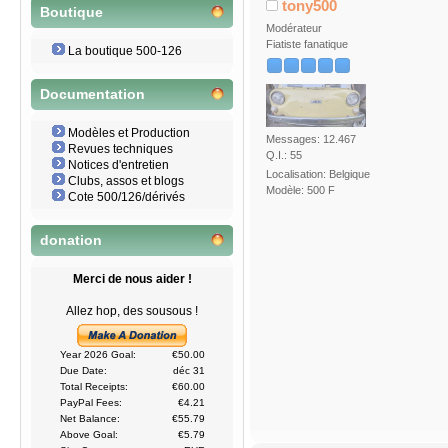
tony500
Boutique
Modérateur
Fiatiste fanatique
La boutique 500-126
Documentation
Modèles et Production
Messages: 12.467
Revues techniques
Q.I.: 55
Notices d'entretien
Localisation: Belgique
Clubs, assos et blogs
Modèle: 500 F
Cote 500/126/dérivés
donation
Merci de nous aider !
Allez hop, des sousous !
Year 2026 Goal:
€50.00
Due Date:
déc 31
Total Receipts:
€60.00
PayPal Fees:
€4.21
Net Balance:
€55.79
Above Goal:
€5.79