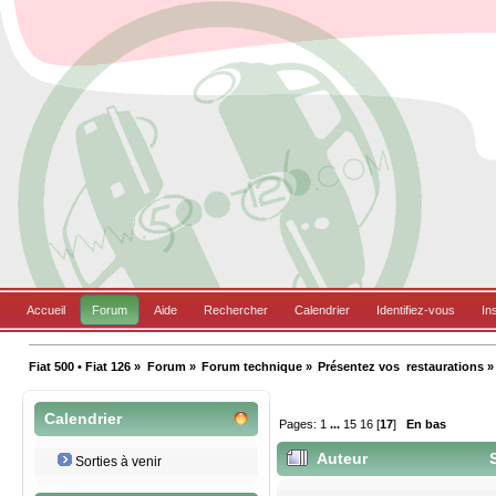
Accueil
Forum
Aide
Rechercher
Calendrier
Identifiez-vous
In
Fiat 500 • Fiat 126
»
Forum
»
Forum technique
»
Présentez vos  restaurations
»
Calendrier
Pages:
1
...
15
16
[
17
]
En bas
Auteur
S
Sorties à venir