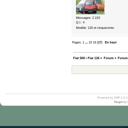
Messages: 2.153
Q.I.: 4
Modèle: 126 et cinquecento
Pages:
1
...
15
16
[
17
]
En haut
Fiat 500 • Fiat 126
»
Forum
»
Forum
Powered by SMF 2.0.1
Target
by