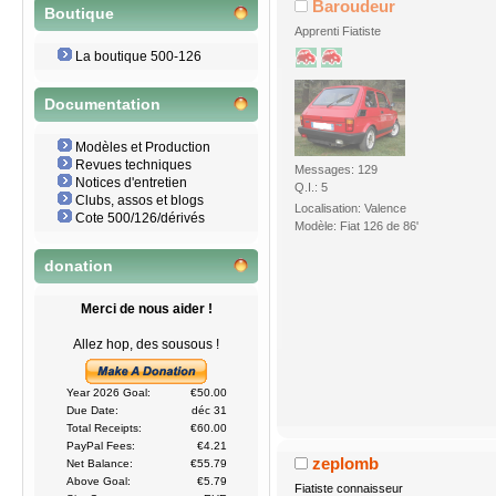
Baroudeur
Boutique
Apprenti Fiatiste
La boutique 500-126
Documentation
Modèles et Production
Revues techniques
Messages: 129
Notices d'entretien
Q.I.: 5
Clubs, assos et blogs
Localisation: Valence
Cote 500/126/dérivés
Modèle: Fiat 126 de 86'
donation
Merci de nous aider !
Allez hop, des sousous !
Year 2026 Goal:
€50.00
Due Date:
déc 31
Total Receipts:
€60.00
PayPal Fees:
€4.21
zeplomb
Net Balance:
€55.79
Above Goal:
€5.79
Fiatiste connaisseur