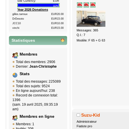
Site Currency:
EUR
112%
Year 2026 Donations
gilles.tarroux
EUR20.00
DrDesoto
EUR15.00
JCC10
EUR10.00
vinchi
EUR15.00
Messages: 365
Q.I.: 7
Statistiques
Modèle: F 65 + G 63
Membres
Total des membres: 2906
Dernier:
Jean-Christophe
Stats
Total des messages: 225089
Total des sujets: 9524
En ligne aujourd'hui: 238
Record de connexion total:
1396
(sam. 19 avril 2025, 09:35:19
am)
Suzu-Kid
Membres en ligne
Administrateur
Membres: 1
Fiatiste pro
Invités: 206