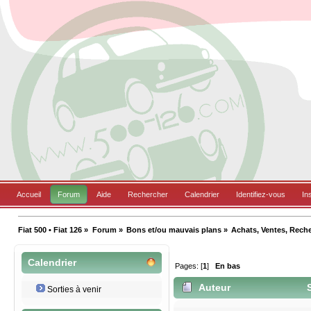
Accueil
Forum
Aide
Rechercher
Calendrier
Identifiez-vous
In
Fiat 500 • Fiat 126
»
Forum
»
Bons et/ou mauvais plans
»
Achats, Ventes, Rech
Calendrier
Pages: [
1
]
En bas
Auteur
S
Sorties à venir
500L (Lu 4972 fois)