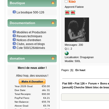
kiao
Boutique
Apprenti Fiatiste
La boutique 500-126
Documentation
Modèles et Production
Revues techniques
Notices d'entretien
Clubs, assos et blogs
Messages: 200
Cote 500/126/dérivés
Q.I.: 2
Localisation: Draguignan
donation
Modèle: 500L
Merci de nous aider !
Pages: [
1
]
En haut
Allez hop, des sousous !
Fiat 500 • Fiat 126
»
Forum
»
Bons e
Year 2026 Goal:
€50.00
[annulé] Cherche Silent bloc de bras
Due Date:
déc 31
Total Receipts:
€60.00
PayPal Fees:
€4.21
Net Balance:
€55.79
Above Goal:
€5.79