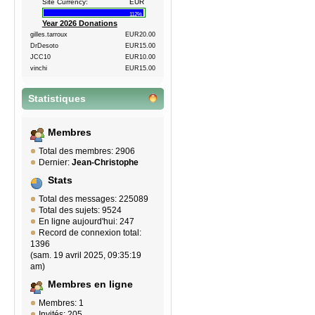
Site Currency:
EUR
112%
Year 2026 Donations
gilles.tarroux
EUR20.00
DrDesoto
EUR15.00
JCC10
EUR10.00
vinchi
EUR15.00
Statistiques
Membres
Total des membres: 2906
Dernier:
Jean-Christophe
Stats
Total des messages: 225089
Total des sujets: 9524
En ligne aujourd'hui: 247
Record de connexion total:
1396
(sam. 19 avril 2025, 09:35:19
am)
Membres en ligne
Membres: 1
Invités: 205