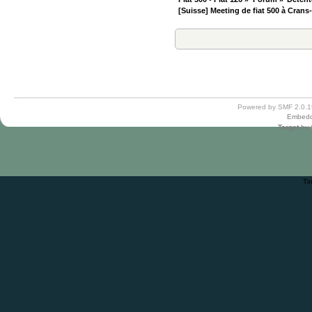
[Suisse] Meeting de fiat 500 à Cran
Powered by SMF 2.0.1
Embedd
Target
by
Ti