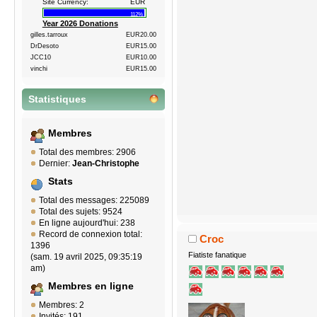
Site Currency:
EUR
112%
Year 2026 Donations
gilles.tarroux
EUR20.00
DrDesoto
EUR15.00
JCC10
EUR10.00
vinchi
EUR15.00
Statistiques
Membres
Total des membres: 2906
Dernier:
Jean-Christophe
Stats
Total des messages: 225089
Total des sujets: 9524
En ligne aujourd'hui: 238
Record de connexion total:
Croc
1396
Fiatiste fanatique
(sam. 19 avril 2025, 09:35:19
am)
Membres en ligne
Membres: 2
Invités: 191