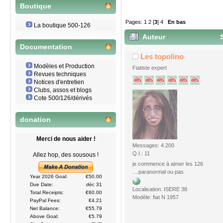
Boutique
Pages:
1
2
[
3
]
4
En bas
La boutique 500-126
Auteur
S
Documentation
Les topolino
Modèles et Production
Fiatiste expert
Revues techniques
Notices d'entretien
Clubs, assos et blogs
Cote 500/126/dérivés
donation
Merci de nous aider !
Messages: 4.200
Q.I.: 11
Allez hop, des sousous !
je commence à aimer les 126
....paranormal ou pas
Year 2026 Goal:
€50.00
Due Date:
déc 31
Localisation: ISERE 38
Total Receipts:
€60.00
Modèle: fiat N 1957
PayPal Fees:
€4.21
Net Balance:
€55.79
Above Goal:
€5.79