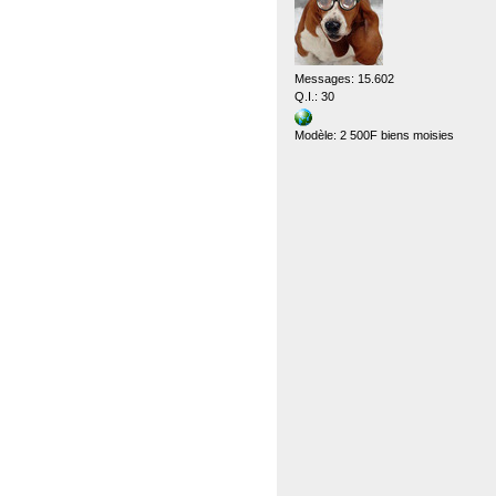
Messages: 15.602
Q.I.: 30
Modèle: 2 500F biens moisies