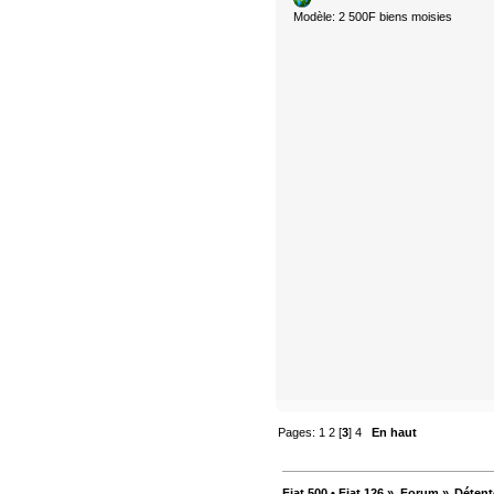
Modèle: 2 500F biens moisies
Pages:
1
2
[
3
]
4
En haut
Fiat 500 • Fiat 126
»
Forum
»
Détent