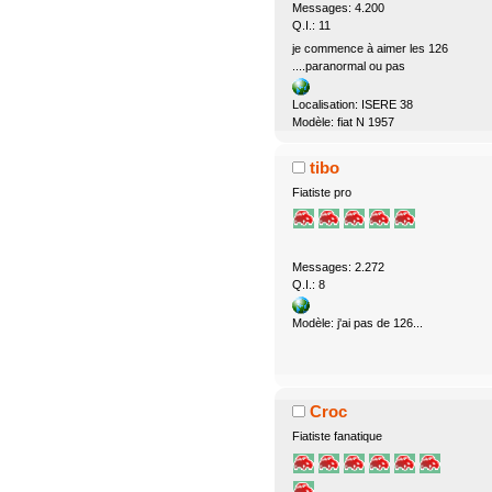
Messages: 4.200
Q.I.: 11
je commence à aimer les 126
....paranormal ou pas
Localisation: ISERE 38
Modèle: fiat N 1957
tibo
Fiatiste pro
Messages: 2.272
Q.I.: 8
Modèle: j'ai pas de 126...
Croc
Fiatiste fanatique