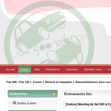
Accueil
Forum
Aide
Rechercher
Calendrier
Identifiez-vous
In
Fiat 500 • Fiat 126
»
Forum
»
Détente et relaxation
»
Rassemblements pour nos B
Calendrier
Événements liés
Sorties à venir
[Suisse] Meeting de fiat 500 à 