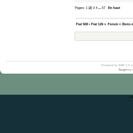
Pages:
1
[
2
]
3
4
...
57
En haut
Fiat 500 • Fiat 126
»
Forum
»
Bons e
Powered by SMF 2.0.1
Target
by
Ti