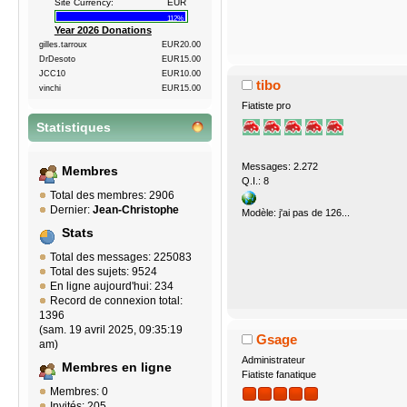
Site Currency:
EUR
112%
Year 2026 Donations
gilles.tarroux
EUR20.00
DrDesoto
EUR15.00
JCC10
EUR10.00
tibo
vinchi
EUR15.00
Fiatiste pro
Statistiques
Messages: 2.272
Membres
Q.I.: 8
Total des membres: 2906
Dernier:
Jean-Christophe
Modèle: j'ai pas de 126...
Stats
Total des messages: 225083
Total des sujets: 9524
En ligne aujourd'hui: 234
Record de connexion total:
1396
(sam. 19 avril 2025, 09:35:19
Gsage
am)
Administrateur
Membres en ligne
Fiatiste fanatique
Membres: 0
Invités: 205