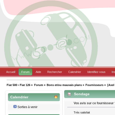
Accueil
Forum
Aide
Rechercher
Calendrier
Identifiez-vous
In
Fiat 500 • Fiat 126
»
Forum
»
Bons et/ou mauvais plans
»
Fournisseurs
»
[Axel 
Sondage
Calendrier
Vos avis sur ce fournisseur 
Sorties à venir
Très satisfait