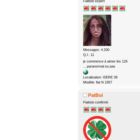
Fiatiste expert
Messages: 4.200
Q.I.: 11
je commence à aimer les 126
....paranormal ou pas
Localisation: ISERE 38
Modèle: fiat N 1957
PatBol
Fiatiste confirmé