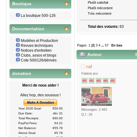
Plutôt satisfait
Boutique
Plutôt mécontent
Très mécontent
La boutique 500-126
Total des votants:
83
Documentation
Modèles et Production
Pages:
1
[
2
]
3
4
...
57
En bas
Revues techniques
Notices d'entretien
Auteur
S
Clubs, assos et blogs
Cote 500/126/dérivés
raf
donation
Fiatiste pro
Merci de nous aider !
Allez hop, des sousous !
Year 2026 Goal:
€50.00
Messages: 2.483
Due Date:
déc 31
Q.I.: 26
Total Receipts:
€60.00
PayPal Fees:
€4.21
Net Balance:
€55.79
Above Goal:
€5.79