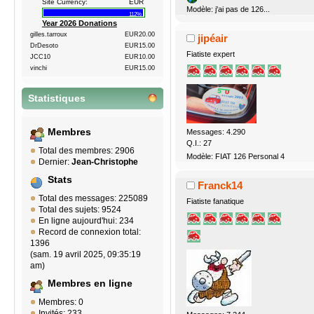
Site Currency:
EUR
Modèle: j'ai pas de 126...
112%
Year 2026 Donations
gilles.tarroux
EUR20.00
jipéair
DrDesoto
EUR15.00
Fiatiste expert
JCC10
EUR10.00
vinchi
EUR15.00
Statistiques
Membres
Messages: 4.290
Q.I.: 27
Total des membres: 2906
Modèle: FIAT 126 Personal 4
Dernier:
Jean-Christophe
Stats
Franck14
Total des messages: 225089
Fiatiste fanatique
Total des sujets: 9524
En ligne aujourd'hui: 234
Record de connexion total:
1396
(sam. 19 avril 2025, 09:35:19
am)
Membres en ligne
Membres: 0
Invités: 233