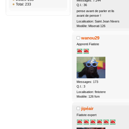
Messages: 7.244
Total: 233
Q.I.: 36
pense avant de parler et lis
avant de penser !
Localisation: Saint Jean Nivers
Modèle: Miserati 126
wanou29
Apprenti Fiatiste
Messages: 173
Q.I.: 3
Localisation: finistere
Modèle: 126 fsm
jipéair
Fiatiste expert