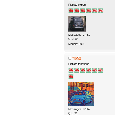
Fiatiste expert
Messages: 2.731
Q.I.: 19
Modèle: 500F
flo52
Fiatiste fanatique
Messages: 8.114
Q.I.: 31