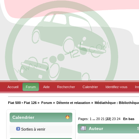
Accueil
Forum
Aide
Rechercher
Calendrier
Identifiez-vous
In
Fiat 500 • Fiat 126
»
Forum
»
Détente et relaxation
»
Médiathèque : Bibliothèqu
Calendrier
Pages:
1
...
20
21
[
22
]
23
24
En bas
Auteur
S
Sorties à venir