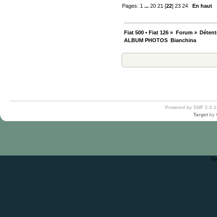
Pages:
1
...
20
21
[
22
]
23
24
En haut
Fiat 500 • Fiat 126
»
Forum
»
Détent
ALBUM PHOTOS  Bianchina
Powered by SMF 2.0.1
Target
by
Ti