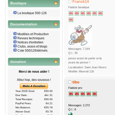
Franck14
Boutique
Fiatiste fanatique
La boutique 500-126
Documentation
Modèles et Production
Revues techniques
Notices d'entretien
Clubs, assos et blogs
Messages: 7.244
Cote 500/126/dérivés
Q.I.: 36
pense avant de parler et lis
donation
avant de penser !
Localisation: Saint Jean Nivers
Modèle: Miserati 126
Merci de nous aider !
Allez hop, des sousous !
tibo
Fiatiste pro
Year 2026 Goal:
€50.00
Due Date:
déc 31
Total Receipts:
€60.00
PayPal Fees:
€4.21
Messages: 2.272
Net Balance:
€55.79
Q.I.: 8
Above Goal:
€5.79